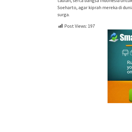
taulan, serta bangsa Indonesia untu
Soeharto, agar kiprah mereka di dun
surga.
Post Views:
197