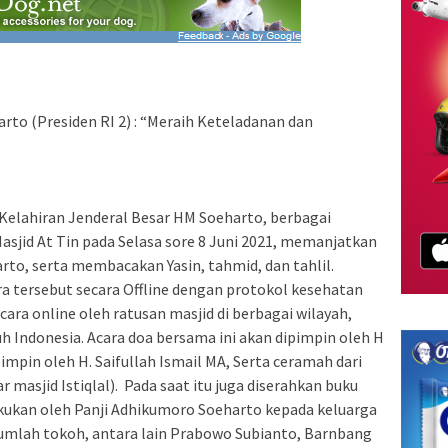
rto (Presiden RI 2) : “Meraih Keteladanan dan
Kelahiran Jenderal Besar HM Soeharto, berbagai
sjid At Tin pada Selasa sore 8 Juni 2021, memanjatkan
to, serta membacakan Yasin, tahmid, dan tahlil.
a tersebut secara Offline dengan protokol kesehatan
ecara online oleh ratusan masjid di berbagai wilayah,
ruh Indonesia. Acara doa bersama ini akan dipimpin oleh H
impin oleh H. Saifullah Ismail MA, Serta ceramah dari
 masjid Istiqlal). Pada saat itu juga diserahkan buku
lakukan oleh Panji Adhikumoro Soeharto kepada keluarga
jumlah tokoh, antara lain Prabowo Subianto, Barnbang