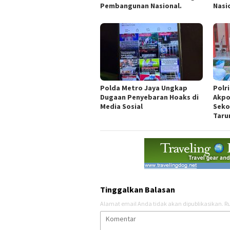
Pembangunan Nasional.
Nasi
Polda Metro Jaya Ungkap
Polr
Dugaan Penyebaran Hoaks di
Akpo
Media Sosial
Seko
Taru
Tinggalkan Balasan
Alamat email Anda tidak akan dipublikasikan.
Ru