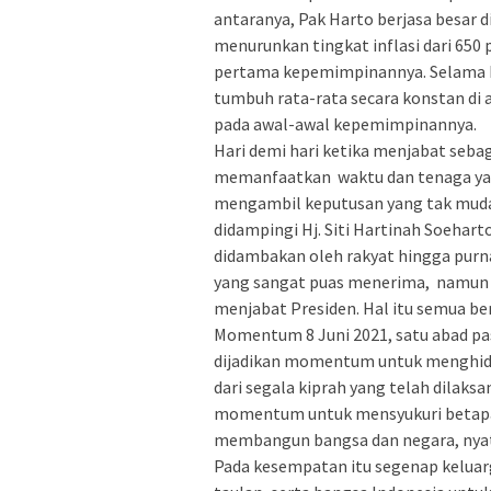
antaranya, Pak Harto berjasa besar
menurunkan tingkat inflasi dari 650
pertama kepemimpinannya. Selama P
tumbuh rata-rata secara konstan di a
pada awal-awal kepemimpinannya.
Hari demi hari ketika menjabat sebag
memanfaatkan waktu dan tenaga yan
mengambil keputusan yang tak mudah
didampingi Hj. Siti Hartinah Soeha
didambakan oleh rakyat hingga purna
yang sangat puas menerima, namun a
menjabat Presiden. Hal itu semua ber
Momentum 8 Juni 2021, satu abad pa
dijadikan momentum untuk menghid
dari segala kiprah yang telah dilaks
momentum untuk mensyukuri betapa p
membangun bangsa dan negara, nya
Pada kesempatan itu segenap keluar