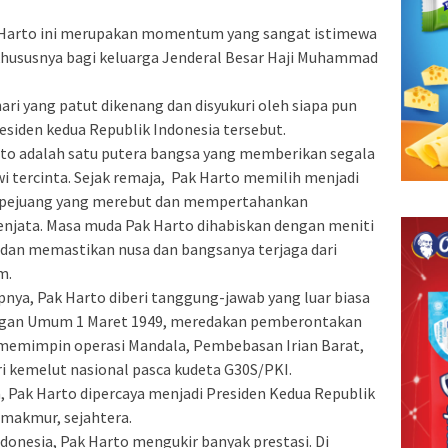
 Harto ini merupakan momentum yang sangat istimewa
 khususnya bagi keluarga Jenderal Besar Haji Muhammad
ri yang patut dikenang dan disyukuri oleh siapa pun
siden kedua Republik Indonesia tersebut.
to adalah satu putera bangsa yang memberikan segala
tiwi tercinta. Sejak remaja, Pak Harto memilih menjadi
i pejuang yang merebut dan mempertahankan
jata. Masa muda Pak Harto dihabiskan dengan meniti
a dan memastikan nusa dan bangsanya terjaga dari
m.
pnya, Pak Harto diberi tanggung-jawab yang luar biasa
angan Umum 1 Maret 1949, meredakan pemberontakan
memimpin operasi Mandala, Pembebasan Irian Barat,
i kemelut nasional pasca kudeta G30S/PKI.
, Pak Harto dipercaya menjadi Presiden Kedua Republik
 makmur, sejahtera.
nesia, Pak Harto mengukir banyak prestasi. Di