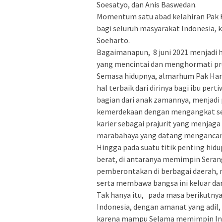
Soesatyo, dan Anis Baswedan.
Momentum satu abad kelahiran Pak
bagi seluruh masyarakat Indonesia,
Soeharto.
Bagaimanapun, 8 juni 2021 menjadi ha
yang mencintai dan menghormati pre
Semasa hidupnya, almarhum Pak Har
hal terbaik dari dirinya bagi ibu per
bagian dari anak zamannya, menjad
kemerdekaan dengan mengangkat sen
karier sebagai prajurit yang menjag
marabahaya yang datang menganca
Hingga pada suatu titik penting hidu
berat, di antaranya memimpin Ser
pemberontakan di berbagai daerah, 
serta membawa bangsa ini keluar dar
Tak hanya itu, pada masa berikutnya
Indonesia, dengan amanat yang adil,
karena mampu Selama memimpin Indo