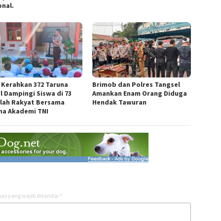
onal.
i Kerahkan 372 Taruna
Brimob dan Polres Tangsel
l Dampingi Siswa di 73
Amankan Enam Orang Diduga
lah Rakyat Bersama
Hendak Tawuran
na Akademi TNI
as yang wajib ditandai
*