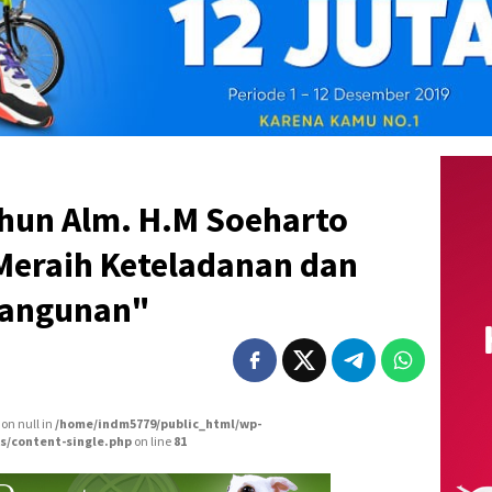
ahun Alm. H.M Soeharto
 "Meraih Keteladanan dan
bangunan"
 on null in
/home/indm5779/public_html/wp-
s/content-single.php
on line
81