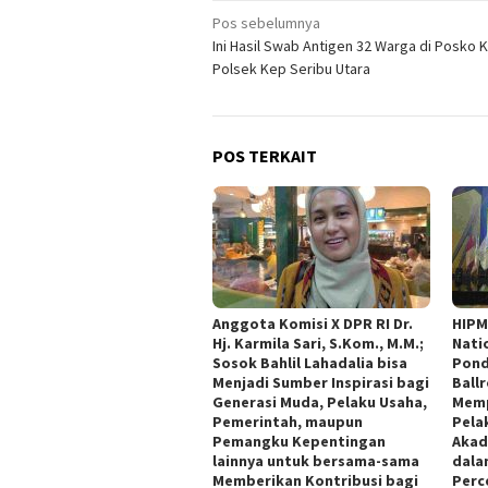
Navigasi
Pos sebelumnya
Ini Hasil Swab Antigen 32 Warga di Posko K
pos
Polsek Kep Seribu Utara
POS TERKAIT
Anggota Komisi X DPR RI Dr.
HIPM
Hj. Karmila Sari, S.Kom., M.M.;
Nati
Sosok Bahlil Lahadalia bisa
Pond
Menjadi Sumber Inspirasi bagi
Ball
Generasi Muda, Pelaku Usaha,
Memp
Pemerintah, maupun
Pelak
Pemangku Kepentingan
Akad
lainnya untuk bersama-sama
dala
Memberikan Kontribusi bagi
Perce