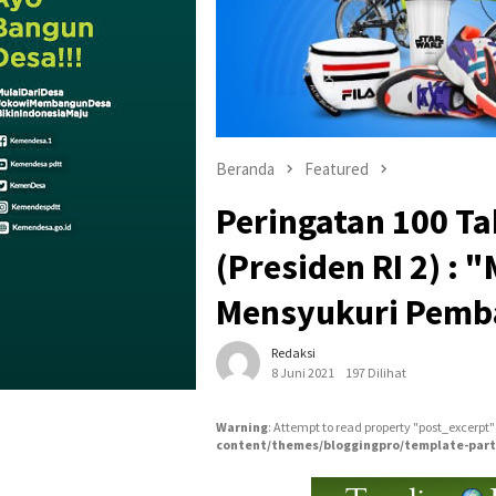
Beranda
Featured
Peringatan 100 T
(Presiden RI 2) :
Mensyukuri Pem
Redaksi
8 Juni 2021
197 Dilihat
Warning
: Attempt to read property "post_excerpt"
content/themes/bloggingpro/template-part