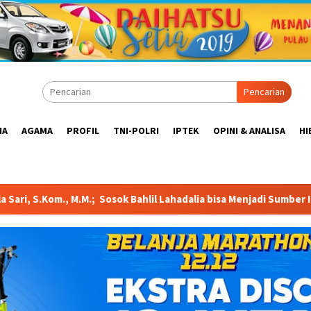
Pencarian
IA
AGAMA
PROFIL
TNI-POLRI
IPTEK
OPINI & ANALISA
HI
Bahlil Lahadalia bisa Menjadi Sumber Inspirasi bagi Generasi Mu