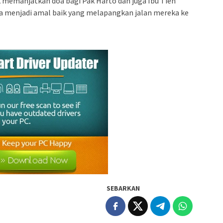
k memanjatkan doa bagi Pak Harto dan juga Ibu Tien
ia menjadi amal baik yang melapangkan jalan mereka ke
SEBARKAN