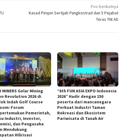
Pos berikutnya
TJ
Kasad Pimpin Sertijab Pangkostrad dan 5 Pejabat
Teras TNI AD
I MINERS Gelar Mining
“6th FUN ASIA EXPO Indonesia
on Revolution 2026 di
2026” Hadir dengan 150
ok Indah Golf Course
peserta dari mancanegara
room: Forum
Perkuat Industri Taman
ertemukan Pemerintah,
Rekreasi dan Ekosistem
u Industri, Investor,
Pariwisata di Tanah Air
emisi, dan Pengusaha
m Mendukung
patan Hilirisasi