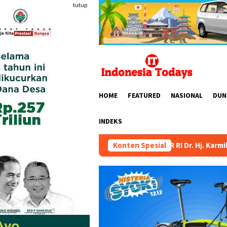
Loncat
tutup
ke
konten
HOME
FEATURED
NASIONAL
DUN
INDEKS
ota Komisi X DPR RI Dr. Hj. Karmila Sari, S.Kom., M.M.; Sosok 
Konten Spesial