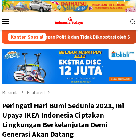
Loncat
ke
konten
Menu
Mobile
Politik dan Tidak Dikooptasi oleh Siapapun
Konten Spesial
RS Husada Ja
Beranda
Featured
Peringati Hari Bumi Sedunia 2021, Ini
Upaya IKEA Indonesia Ciptakan
Lingkungan Berkelanjutan Demi
Generasi Akan Datang