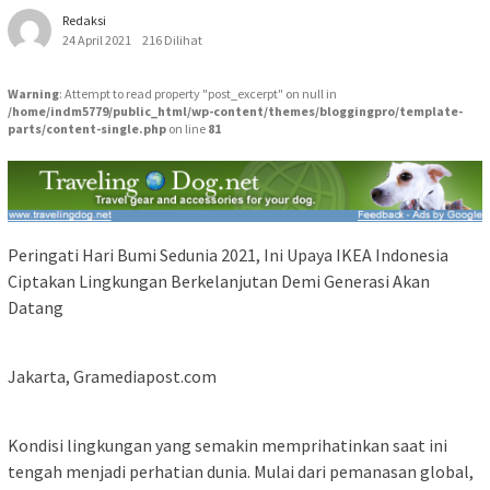
Redaksi
24 April 2021
216 Dilihat
Warning
: Attempt to read property "post_excerpt" on null in
/home/indm5779/public_html/wp-content/themes/bloggingpro/template-
parts/content-single.php
on line
81
Peringati Hari Bumi Sedunia 2021, Ini Upaya IKEA Indonesia
Ciptakan Lingkungan Berkelanjutan Demi Generasi Akan
Datang
Jakarta, Gramediapost.com
Kondisi lingkungan yang semakin memprihatinkan saat ini
tengah menjadi perhatian dunia. Mulai dari pemanasan global,