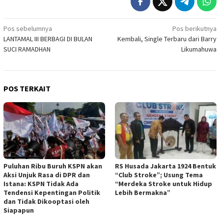
Navigasi
Pos sebelumnya
Pos berikutnya
LANTAMAL III BERBAGI DI BULAN
Kembali, Single Terbaru dari Barry
pos
SUCI RAMADHAN
Likumahuwa
POS TERKAIT
Puluhan Ribu Buruh KSPN akan
RS Husada Jakarta 1924 Bentuk
Aksi Unjuk Rasa di DPR dan
“Club Stroke”; Usung Tema
Istana: KSPN Tidak Ada
“Merdeka Stroke untuk Hidup
Tendensi Kepentingan Politik
Lebih Bermakna”
dan Tidak Dikooptasi oleh
Siapapun