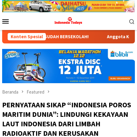
Loncat
ke
konten
Menu
Mobile
 SUDAH BERSEKOLAH!
Konten Spesial
Anggota Komisi X DPR RI Dr. Hj. Kar
Beranda
Featured
PERNYATAAN SIKAP “INDONESIA POROS
MARITIM DUNIA”: LINDUNGI KEKAYAAN
LAUT INDONESIA DARI LIMBAH
RADIOAKTIF DAN KERUSAKAN