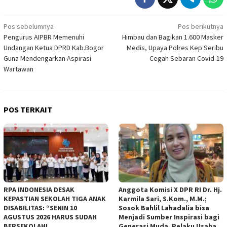
Navigasi
Pos sebelumnya
Pos berikutnya
Pengurus AIPBR Memenuhi
Himbau dan Bagikan 1.600 Masker
pos
Undangan Ketua DPRD Kab.Bogor
Medis, Upaya Polres Kep Seribu
Guna Mendengarkan Aspirasi
Cegah Sebaran Covid-19
Wartawan
POS TERKAIT
RPA INDONESIA DESAK
Anggota Komisi X DPR RI Dr. Hj.
KEPASTIAN SEKOLAH TIGA ANAK
Karmila Sari, S.Kom., M.M.;
DISABILITAS: “SENIN 10
Sosok Bahlil Lahadalia bisa
AGUSTUS 2026 HARUS SUDAH
Menjadi Sumber Inspirasi bagi
BERSEKOLAH!
Generasi Muda, Pelaku Usaha,