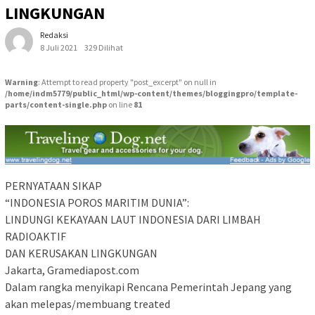
LINGKUNGAN
Redaksi
8 Juli 2021
329 Dilihat
Warning
: Attempt to read property "post_excerpt" on null in
/home/indm5779/public_html/wp-content/themes/bloggingpro/template-
parts/content-single.php
on line
81
PERNYATAAN SIKAP
“INDONESIA POROS MARITIM DUNIA”:
LINDUNGI KEKAYAAN LAUT INDONESIA DARI LIMBAH
RADIOAKTIF
DAN KERUSAKAN LINGKUNGAN
Jakarta, Gramediapost.com
Dalam rangka menyikapi Rencana Pemerintah Jepang yang
akan melepas/membuang treated