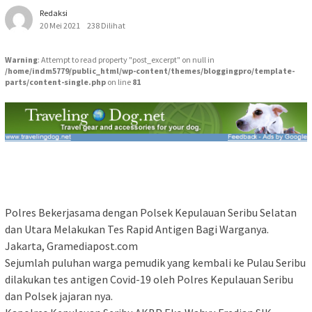
Redaksi
20 Mei 2021
238 Dilihat
Warning
: Attempt to read property "post_excerpt" on null in
/home/indm5779/public_html/wp-content/themes/bloggingpro/template-
parts/content-single.php
on line
81
Polres Bekerjasama dengan Polsek Kepulauan Seribu Selatan
dan Utara Melakukan Tes Rapid Antigen Bagi Warganya.
Jakarta, Gramediapost.com
Sejumlah puluhan warga pemudik yang kembali ke Pulau Seribu
dilakukan tes antigen Covid-19 oleh Polres Kepulauan Seribu
dan Polsek jajaran nya.