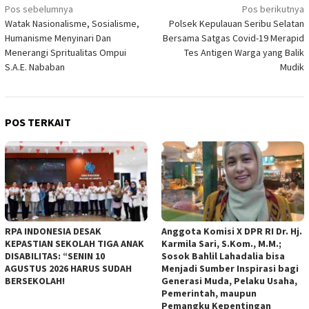
Navigasi
Pos sebelumnya
Pos berikutnya
Watak Nasionalisme, Sosialisme,
Polsek Kepulauan Seribu Selatan
pos
Humanisme Menyinari Dan
Bersama Satgas Covid-19 Merapid
Menerangi Spritualitas Ompui
Tes Antigen Warga yang Balik
S.A.E. Nababan
Mudik
POS TERKAIT
RPA INDONESIA DESAK
Anggota Komisi X DPR RI Dr. Hj.
KEPASTIAN SEKOLAH TIGA ANAK
Karmila Sari, S.Kom., M.M.;
DISABILITAS: “SENIN 10
Sosok Bahlil Lahadalia bisa
AGUSTUS 2026 HARUS SUDAH
Menjadi Sumber Inspirasi bagi
BERSEKOLAH!
Generasi Muda, Pelaku Usaha,
Pemerintah, maupun
Pemangku Kepentingan