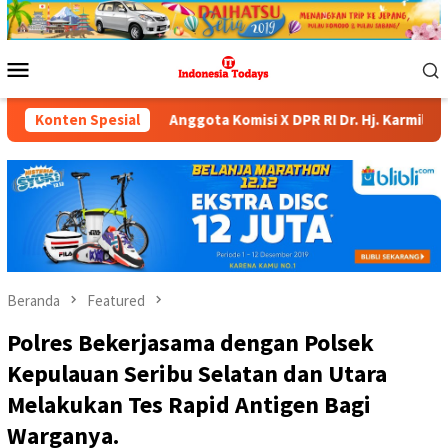
Loncat
ke
konten
Menu
Mobile
Anggota Komisi X DPR RI Dr. Hj. Karmila Sari, S.Kom., M.M.; 
Konten Spesial
Beranda
Featured
Polres Bekerjasama dengan Polsek
Kepulauan Seribu Selatan dan Utara
Melakukan Tes Rapid Antigen Bagi
Warganya.