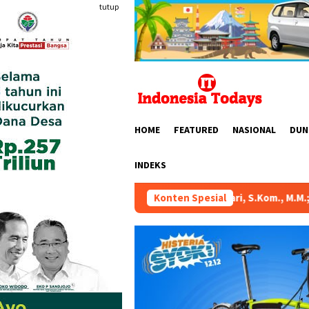
Loncat
tutup
ke
konten
HOME
FEATURED
NASIONAL
DUN
INDEKS
R RI Dr. Hj. Karmila Sari, S.Kom., M.M.; Sosok Bahlil Lahadali
Konten Spesial