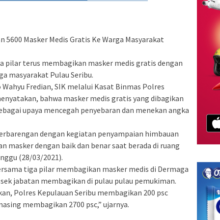
kan 5600 Masker Medis Gratis Ke Warga Masyarakat
ga pilar terus membagikan masker medis gratis dengan
a masyarakat Pulau Seribu.
 Wahyu Fredian, SIK melalui Kasat Binmas Polres
menyatakan, bahwa masker medis gratis yang dibagikan
 sebagai upaya mencegah penyebaran dan menekan angka
 berbarengan dengan kegiatan penyampaian himbauan
n masker dengan baik dan benar saat berada di ruang
inggu (28/03/2021).
rsama tiga pilar membagikan masker medis di Dermaga
lsek jabatan membagikan di pulau pulau pemukiman.
ikan, Polres Kepulauan Seribu membagikan 200 psc
masing membagikan 2700 psc,” ujarnya.