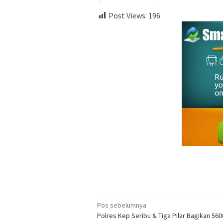
Post Views:
196
Navigasi
Pos sebelumnya
Polres Kep Seribu & Tiga Pilar Bagikan 56
pos