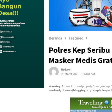
Beranda
Featured
Polres Kep Seribu
Masker Medis Gra
Redaksi
28 Maret 2021
196 Dilihat
Warning
: Attempt to read property "post_excerpt"
content/themes/bloggingpro/template-part