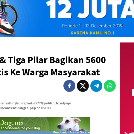
 & Tiga Pilar Bagikan 5600
tis Ke Warga Masyarakat
 on null in
/home/indm5779/public_html/wp-
s/content-single.php
on line
81