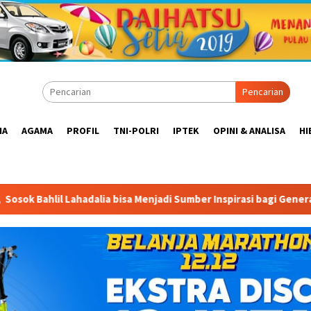
Pencarian
IA
AGAMA
PROFIL
TNI-POLRI
IPTEK
OPINI & ANALISA
HI
a bisa Menjadi Sumber Inspirasi bagi Generasi Muda, Pelaku Usah