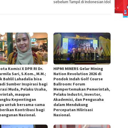
sebelum Tampil di Indonesian Idol
ota Komisi X DPR RI Dr.
HIPMI MINERS Gelar Mining
armila Sari, S.Kom., M.M.;
Nation Revolution 2026 di
k Bahlil Lahadalia bisa
Pondok Indah Golf Course
adi Sumber Inspirasi bagi
Ballroom: Forum
rasi Muda, Pelaku Usaha,
Mempertemukan Pemerintah,
rintah, maupun
Pelaku Industri, Investor,
ngku Kepentingan
Akademisi, dan Pengusaha
nya untuk bersama-sama
dalam Mendukung
erikan Kontribusi bagi
Percepatan Hilirisasi
angunan Nasional.
Nasional.