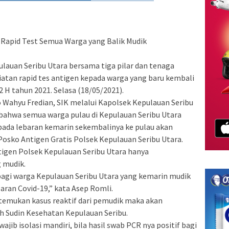
 Rapid Test Semua Warga yang Balik Mudik
ulauan Seribu Utara bersama tiga pilar dan tenaga
atan rapid tes antigen kepada warga yang baru kembali
42 H tahun 2021. Selasa (18/05/2021).
 Wahyu Fredian, SIK melalui Kapolsek Kepulauan Seribu
ahwa semua warga pulau di Kepulauan Seribu Utara
ada lebaran kemarin sekembalinya ke pulau akan
i Posko Antigen Gratis Polsek Kepulauan Seribu Utara.
ntigen Polsek Kepulauan Seribu Utara hanya
 mudik.
 bagi warga Kepulauan Seribu Utara yang kemarin mudik
ran Covid-19,” kata Asep Romli.
temukan kasus reaktif dari pemudik maka akan
h Sudin Kesehatan Kepulauan Seribu.
jib isolasi mandiri, bila hasil swab PCR nya positif bagi