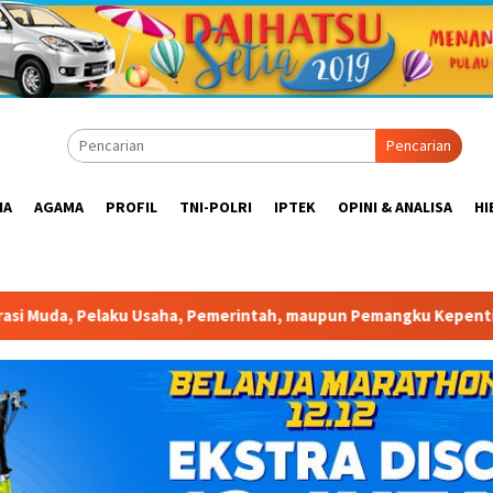
Pencarian
IA
AGAMA
PROFIL
TNI-POLRI
IPTEK
OPINI & ANALISA
HI
ha, Pemerintah, maupun Pemangku Kepentingan lainnya untuk bers