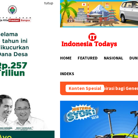
Loncat
tutup
ke
konten
HOME
FEATURED
NASIONAL
DUN
INDEKS
ia bisa Menjadi Sumber Inspirasi bagi Generasi Muda, Pelaku Usa
Konten Spesial