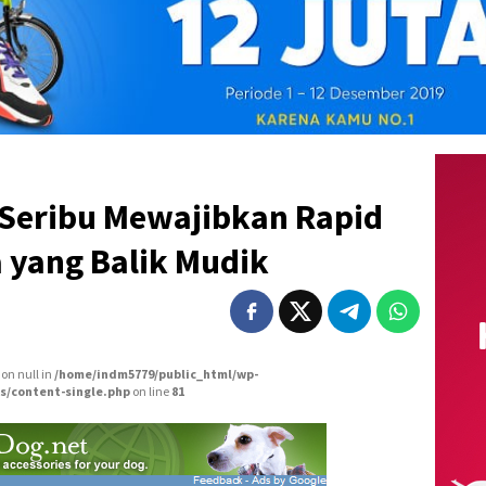
 Seribu Mewajibkan Rapid
 yang Balik Mudik
 on null in
/home/indm5779/public_html/wp-
s/content-single.php
on line
81