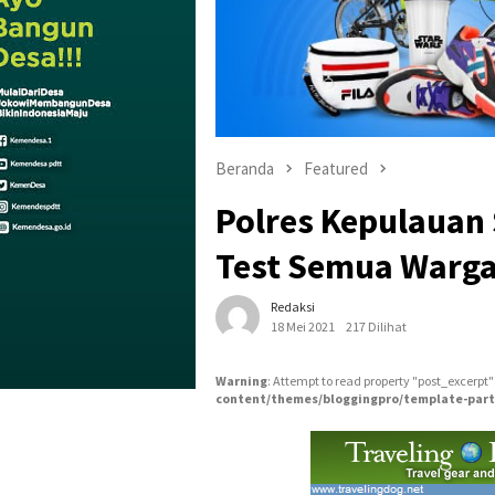
Beranda
Featured
Polres Kepulauan
Test Semua Warga
Redaksi
18 Mei 2021
217 Dilihat
Warning
: Attempt to read property "post_excerpt"
content/themes/bloggingpro/template-part