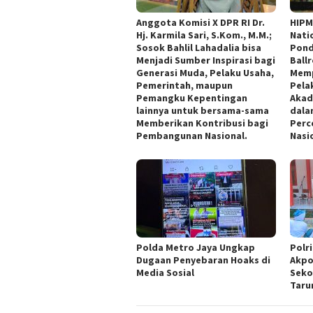
Anggota Komisi X DPR RI Dr.
HIPM
Hj. Karmila Sari, S.Kom., M.M.;
Nati
Sosok Bahlil Lahadalia bisa
Pond
Menjadi Sumber Inspirasi bagi
Ball
Generasi Muda, Pelaku Usaha,
Memp
Pemerintah, maupun
Pelak
Pemangku Kepentingan
Akad
lainnya untuk bersama-sama
dala
Memberikan Kontribusi bagi
Perce
Pembangunan Nasional.
Nasi
Polda Metro Jaya Ungkap
Polr
Dugaan Penyebaran Hoaks di
Akpo
Media Sosial
Seko
Taru