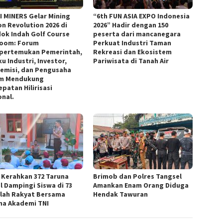
I MINERS Gelar Mining
“6th FUN ASIA EXPO Indonesia
on Revolution 2026 di
2026” Hadir dengan 150
ok Indah Golf Course
peserta dari mancanegara
room: Forum
Perkuat Industri Taman
ertemukan Pemerintah,
Rekreasi dan Ekosistem
u Industri, Investor,
Pariwisata di Tanah Air
emisi, dan Pengusaha
m Mendukung
patan Hilirisasi
onal.
i Kerahkan 372 Taruna
Brimob dan Polres Tangsel
l Dampingi Siswa di 73
Amankan Enam Orang Diduga
lah Rakyat Bersama
Hendak Tawuran
na Akademi TNI