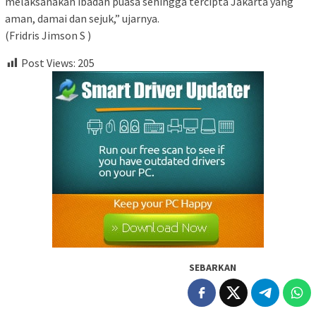
melaksanakan ibadah puasa sehingga tercipta Jakarta yang
aman, damai dan sejuk,” ujarnya.
(Fridris Jimson S )
Post Views:
205
SEBARKAN