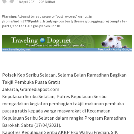
18 April 2021
205 Dilihat
Warning
: Attempt to read property "post_excerpt" on null in
/home/indm5779/public_html/wp-content/themes/bloggingpro/template-
parts/content-single.php
on line
81
Polsek Kep Seribu Selatan, Selama Bulan Ramadhan Bagikan
Takjil Pembuka Puasa Gratis
Jakarta, Gramediapost.com
Kepulauan Seribu Selatan, Polres Kepulauan Seribu
mengadakan kegiatan pembagian takjil makanan pembuka
puasa gratis kepada warga masyarakat di Kecamatan
Kepulauan Seribu Selatan dalam rangka Program Ramadhan
Barokah. Sabtu (17/04/2021).
Kapolres Kepulauan Seribu AKBP Eko Wahyu Fredian, SIK