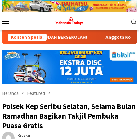
Loncat
ke
konten
Menu
Mobile
 SUDAH BERSEKOLAH!
Konten Spesial
Anggota Komisi X DPR RI Dr. Hj. Ka
Beranda
Featured
Polsek Kep Seribu Selatan, Selama Bulan
Ramadhan Bagikan Takjil Pembuka
Puasa Gratis
Redaksi