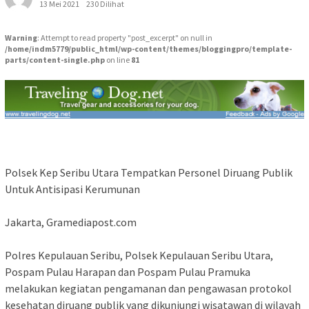
13 Mei 2021
230 Dilihat
Warning
: Attempt to read property "post_excerpt" on null in
/home/indm5779/public_html/wp-content/themes/bloggingpro/template-
parts/content-single.php
on line
81
Polsek Kep Seribu Utara Tempatkan Personel Diruang Publik
Untuk Antisipasi Kerumunan
Jakarta, Gramediapost.com
Polres Kepulauan Seribu, Polsek Kepulauan Seribu Utara,
Pospam Pulau Harapan dan Pospam Pulau Pramuka
melakukan kegiatan pengamanan dan pengawasan protokol
kesehatan diruang publik yang dikunjungi wisatawan di wilayah