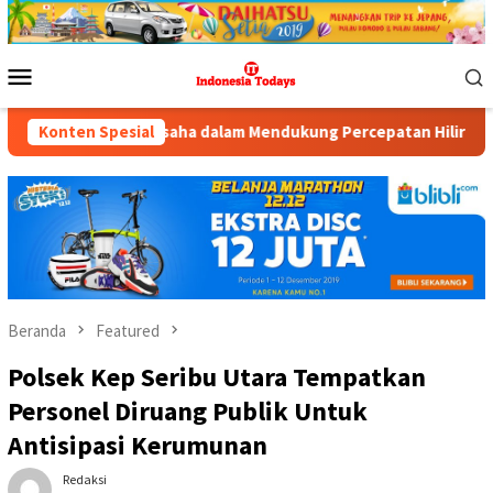
Loncat
ke
konten
Menu
Mobile
n Pengusaha dalam Mendukung Percepatan Hilirisasi Nasional.
Konten Spesial
Beranda
Featured
Polsek Kep Seribu Utara Tempatkan
Personel Diruang Publik Untuk
Antisipasi Kerumunan
Redaksi