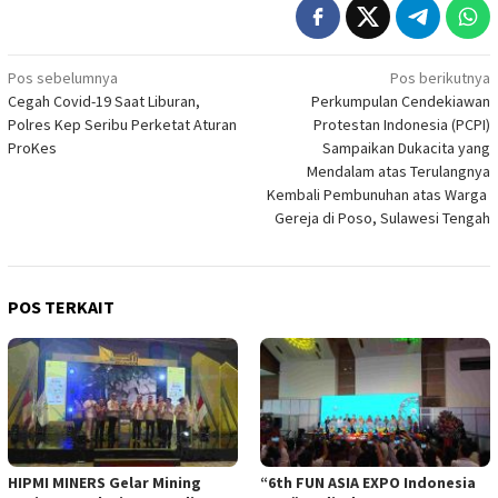
Navigasi
Pos sebelumnya
Pos berikutnya
Cegah Covid-19 Saat Liburan,
Perkumpulan Cendekiawan
pos
Polres Kep Seribu Perketat Aturan
Protestan Indonesia (PCPI)
ProKes
Sampaikan Dukacita yang
Mendalam atas Terulangnya
Kembali Pembunuhan atas Warga
Gereja di Poso, Sulawesi Tengah
POS TERKAIT
HIPMI MINERS Gelar Mining
“6th FUN ASIA EXPO Indonesia