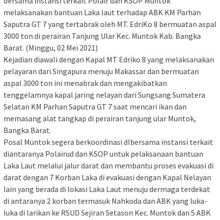
bersama instansi terkait Polair dan KSOP Muntok
melaksanakan bantuan Laka laut terhadap ABK KM Parhan
Saputra GT 7 yang tertabrak oleh MT. EdriKo 8 bermuatan aspal
3000 ton di perairan Tanjung Ular Kec. Muntok Kab. Bangka
Barat. (Minggu, 02 Mei 2021)
Kejadian diawali dengan Kapal MT Edriko 8 yang melaksanakan
pelayaran dari Singapura menuju Makassar dan bermuatan
aspal 3000 ton ini menabrak dan mengakibatkan
tenggelamnya kapal jaring nelayan dari Sungsang Sumatera
Selatan KM Parhan Saputra GT 7 saat mencari ikan dan
memasang alat tangkap di perairan tanjung ular Muntok,
Bangka Barat.
Posal Muntok segera berkoordinasi dlbersama instansi terkait
diantaranya Polairud dan KSOP untuk pelaksanaan bantuan
Laka Laut melalui jalur darat dan membantu proses evakuasi di
darat dengan 7 Korban Laka di evakuasi dengan Kapal Nelayan
lain yang berada di lokasi Laka Laut menuju dermaga terdekat
di antaranya 2 korban termasuk Nahkoda dan ABK yang luka-
luka di larikan ke RSUD Sejiran Setason Kec. Muntok dan 5 ABK