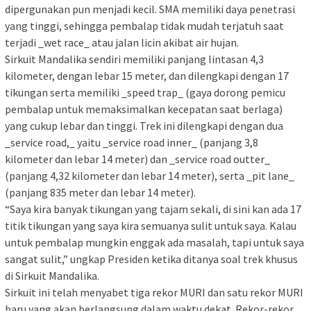
dipergunakan pun menjadi kecil. SMA memiliki daya penetrasi
yang tinggi, sehingga pembalap tidak mudah terjatuh saat
terjadi _wet race_ atau jalan licin akibat air hujan.
Sirkuit Mandalika sendiri memiliki panjang lintasan 4,3
kilometer, dengan lebar 15 meter, dan dilengkapi dengan 17
tikungan serta memiliki _speed trap_ (gaya dorong pemicu
pembalap untuk memaksimalkan kecepatan saat berlaga)
yang cukup lebar dan tinggi. Trek ini dilengkapi dengan dua
_service road,_ yaitu _service road inner_ (panjang 3,8
kilometer dan lebar 14 meter) dan _service road outter_
(panjang 4,32 kilometer dan lebar 14 meter), serta _pit lane_
(panjang 835 meter dan lebar 14 meter).
“Saya kira banyak tikungan yang tajam sekali, di sini kan ada 17
titik tikungan yang saya kira semuanya sulit untuk saya. Kalau
untuk pembalap mungkin enggak ada masalah, tapi untuk saya
sangat sulit,” ungkap Presiden ketika ditanya soal trek khusus
di Sirkuit Mandalika.
Sirkuit ini telah menyabet tiga rekor MURI dan satu rekor MURI
baru yang akan berlangsung dalam waktu dekat. Rekor-rekor