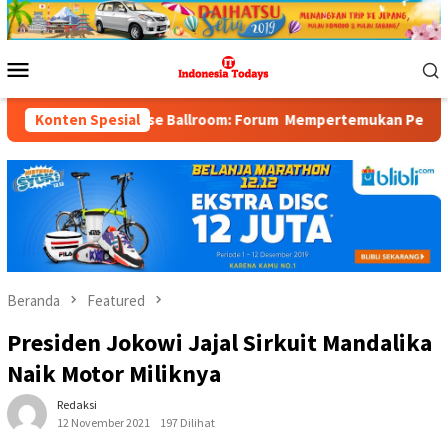
Loncat
ke
konten
Menu
Mobile
llroom: Forum Mempertemukan Pemerintah, Pelaku Industri, Inves
Konten Spesial
Beranda
Featured
Presiden Jokowi Jajal Sirkuit Mandalika
Naik Motor Miliknya
Redaksi
12 November 2021
197 Dilihat