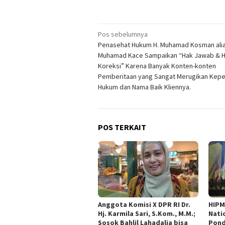
Navigasi
Pos sebelumnya
Penasehat Hukum H. Muhamad Kosman ali
pos
Muhamad Kace Sampaikan “Hak Jawab & 
Koreksi” Karena Banyak Konten-konten
Pemberitaan yang Sangat Merugikan Kepe
Hukum dan Nama Baik Kliennya.
POS TERKAIT
Anggota Komisi X DPR RI Dr.
HIPM
Hj. Karmila Sari, S.Kom., M.M.;
Nati
Sosok Bahlil Lahadalia bisa
Pond