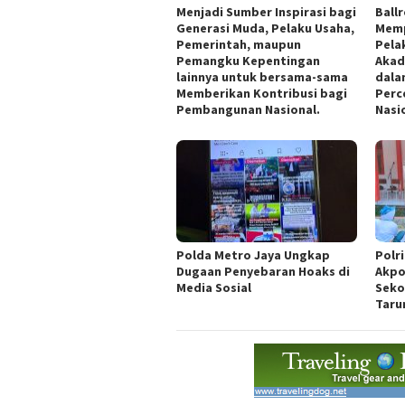
Menjadi Sumber Inspirasi bagi
Ball
Generasi Muda, Pelaku Usaha,
Memp
Pemerintah, maupun
Pelak
Pemangku Kepentingan
Akad
lainnya untuk bersama-sama
dala
Memberikan Kontribusi bagi
Perce
Pembangunan Nasional.
Nasi
Polda Metro Jaya Ungkap
Polr
Dugaan Penyebaran Hoaks di
Akpo
Media Sosial
Seko
Taru