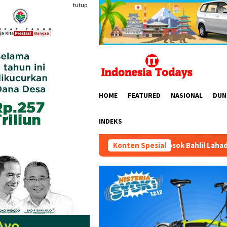
Loncat
tutup
ke
konten
HOME
FEATURED
NASIONAL
DUN
INDEKS
ari, S.Kom., M.M.; Sosok Bahlil Lahadalia bisa Menjadi Sumber 
Konten Spesial