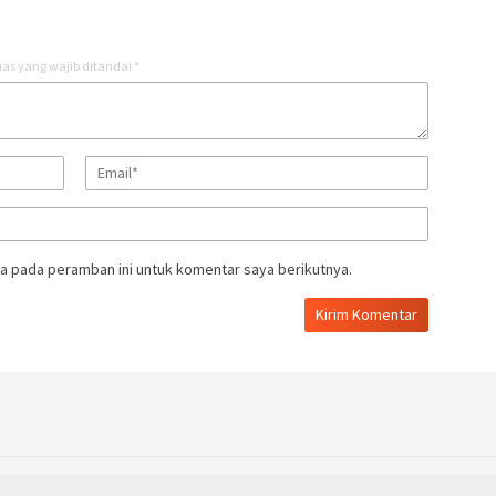
as yang wajib ditandai
*
a pada peramban ini untuk komentar saya berikutnya.
copyright @2025 | all reserved by indonesiatodays.com