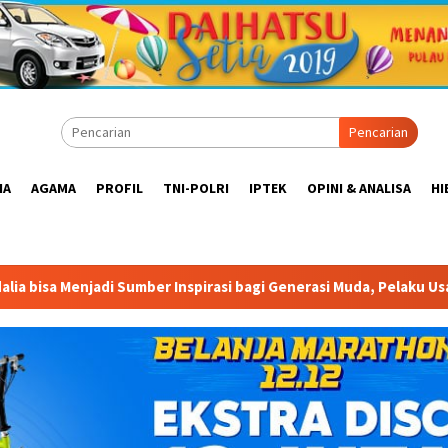
Pencarian
IA
AGAMA
PROFIL
TNI-POLRI
IPTEK
OPINI & ANALISA
HI
Inspirasi bagi Generasi Muda, Pelaku Usaha, Pemerintah, maupun