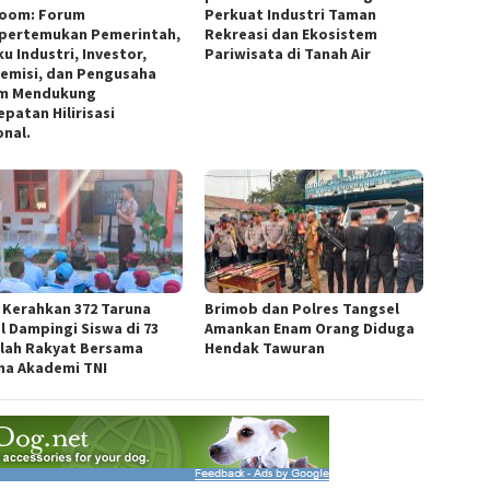
room: Forum
Perkuat Industri Taman
ertemukan Pemerintah,
Rekreasi dan Ekosistem
u Industri, Investor,
Pariwisata di Tanah Air
emisi, dan Pengusaha
m Mendukung
patan Hilirisasi
onal.
i Kerahkan 372 Taruna
Brimob dan Polres Tangsel
l Dampingi Siswa di 73
Amankan Enam Orang Diduga
lah Rakyat Bersama
Hendak Tawuran
na Akademi TNI