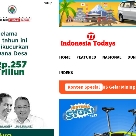
Loncat
tutup
ke
konten
HOME
FEATURED
NASIONAL
DUN
INDEKS
HIPMI MINERS Gelar Mining Nation Revolution 202
Konten Spesial