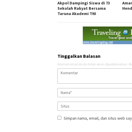
Akpol Dampingi Siswa di 73
Aman
Sekolah Rakyat Bersama
Hend
Taruna Akademi TNI
Tinggalkan Balasan
Alamat email Anda tidak akan dipublikasikan.
Ru
Simpan nama, email, dan situs web say