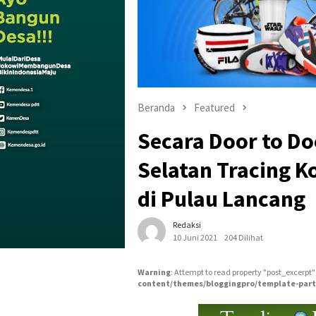
Beranda
Featured
Secara Door to Do
Selatan Tracing K
di Pulau Lancang
Redaksi
10 Juni 2021
204 Dilihat
Warning
: Attempt to read property "post_excerpt"
content/themes/bloggingpro/template-part