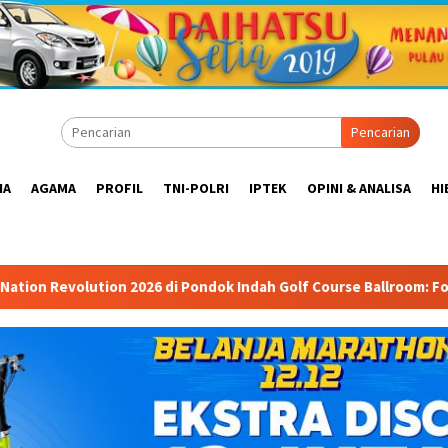
Pencarian
IA
AGAMA
PROFIL
TNI-POLRI
IPTEK
OPINI & ANALISA
HI
6 di Pondok Indah Golf Course Ballroom: Forum Mempertemukan Pe