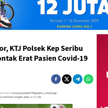
or, KTJ Polsek Kep Seribu
ontak Erat Pasien Covid-19
 on null in
/home/indm5779/public_html/wp-
s/content-single.php
on line
81