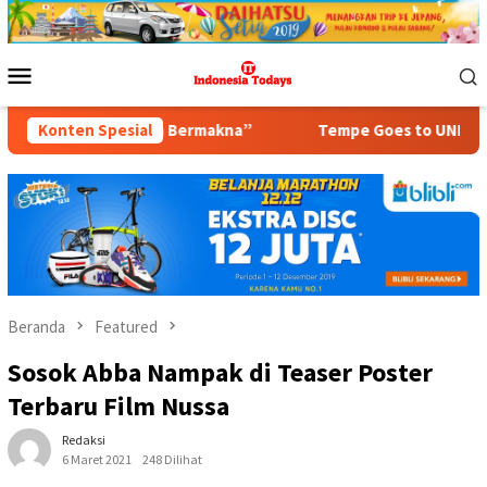
Loncat
ke
konten
Menu
Mobile
h Bermakna”
Konten Spesial
Tempe Goes to UNESCO, KOWANI Satukan Ge
Beranda
Featured
Sosok Abba Nampak di Teaser Poster
Terbaru Film Nussa
Redaksi
6 Maret 2021
248 Dilihat