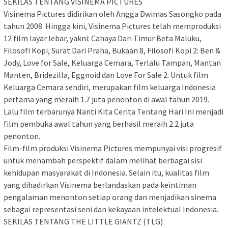
SEKILAS TENTANG VISINEMA PICTURES
Visinema Pictures didirikan oleh Angga Dwimas Sasongko pada
tahun 2008. Hingga kini, Visinema Pictures telah memproduksi
12 film layar lebar, yakni: Cahaya Dari Timur Beta Maluku,
Filosofi Kopi, Surat Dari Praha, Bukaan 8, Filosofi Kopi 2: Ben &
Jody, Love for Sale, Keluarga Cemara, Terlalu Tampan, Mantan
Manten, Bridezilla, Eggnoid dan Love For Sale 2. Untuk film
Keluarga Cemara sendiri, merupakan film keluarga Indonesia
pertama yang meraih 1.7 juta penonton di awal tahun 2019.
Lalu film terbarunya Nanti Kita Cerita Tentang Hari Ini menjadi
film pembuka awal tahun yang berhasil meraih 2.2 juta
penonton.
Film-film produksi Visinema Pictures mempunyai visi progresif
untuk menambah perspektif dalam melihat berbagai sisi
kehidupan masyarakat di Indonesia. Selain itu, kualitas film
yang dihadirkan Visinema berlandaskan pada keintiman
pengalaman menonton setiap orang dan menjadikan sinema
sebagai representasi seni dan kekayaan intelektual Indonesia.
SEKILAS TENTANG THE LITTLE GIANTZ (TLG)