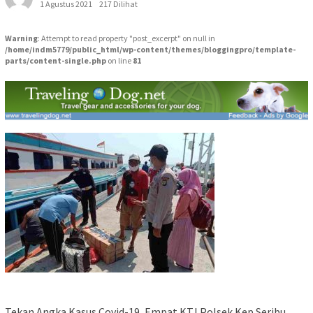
1 Agustus 2021
217 Dilihat
Warning
: Attempt to read property "post_excerpt" on null in
/home/indm5779/public_html/wp-content/themes/bloggingpro/template-
parts/content-single.php
on line
81
Tekan Angka Kasus Covid-19, Empat KTJ Polsek Kep Seribu