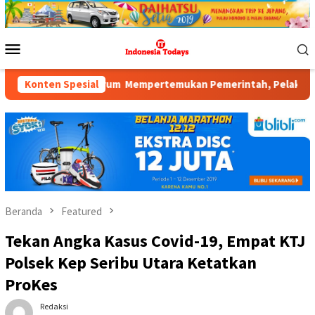
Loncat
ke
konten
Menu
Mobile
m: Forum Mempertemukan Pemerintah, Pelaku Industri, Investor,
Konten Spesial
Beranda
Featured
Tekan Angka Kasus Covid-19, Empat KTJ
Polsek Kep Seribu Utara Ketatkan
ProKes
Redaksi