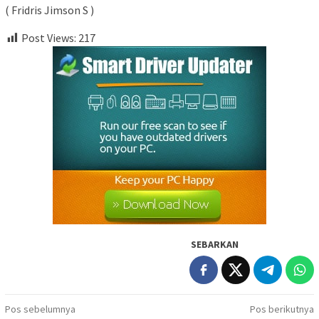
( Fridris Jimson S )
Post Views:
217
SEBARKAN
Navigasi
Pos sebelumnya
Pos berikutnya