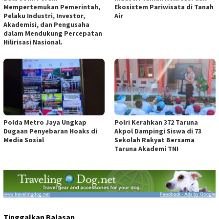
Mempertemukan Pemerintah,
Ekosistem Pariwisata di Tanah
Pelaku Industri, Investor,
Air
Akademisi, dan Pengusaha
dalam Mendukung Percepatan
Hilirisasi Nasional.
Polda Metro Jaya Ungkap
Polri Kerahkan 372 Taruna
Dugaan Penyebaran Hoaks di
Akpol Dampingi Siswa di 73
Media Sosial
Sekolah Rakyat Bersama
Taruna Akademi TNI
Tinggalkan Balasan