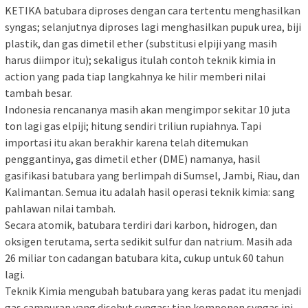
KETIKA batubara diproses dengan cara tertentu menghasilkan
syngas; selanjutnya diproses lagi menghasilkan pupuk urea, biji
plastik, dan gas dimetil ether (substitusi elpiji yang masih
harus diimpor itu); sekaligus itulah contoh teknik kimia in
action yang pada tiap langkahnya ke hilir memberi nilai
tambah besar.
Indonesia rencananya masih akan mengimpor sekitar 10 juta
ton lagi gas elpiji; hitung sendiri triliun rupiahnya. Tapi
importasi itu akan berakhir karena telah ditemukan
penggantinya, gas dimetil ether (DME) namanya, hasil
gasifikasi batubara yang berlimpah di Sumsel, Jambi, Riau, dan
Kalimantan. Semua itu adalah hasil operasi teknik kimia: sang
pahlawan nilai tambah.
Secara atomik, batubara terdiri dari karbon, hidrogen, dan
oksigen terutama, serta sedikit sulfur dan natrium. Masih ada
26 miliar ton cadangan batubara kita, cukup untuk 60 tahun
lagi.
Teknik Kimia mengubah batubara yang keras padat itu menjadi
gas campuran yang disebut syngas; tiap komponen syngas ini