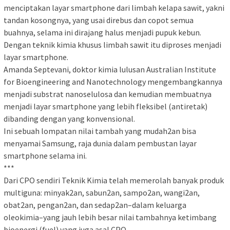
menciptakan layar smartphone dari limbah kelapa sawit, yakni
tandan kosongnya, yang usai direbus dan copot semua
buahnya, selama ini dirajang halus menjadi pupuk kebun.
Dengan teknik kimia khusus limbah sawit itu diproses menjadi
layar smartphone.
Amanda Septevani, doktor kimia lulusan Australian Institute
for Bioengineering and Nanotechnology mengembangkannya
menjadi substrat nanoselulosa dan kemudian membuatnya
menjadi layar smartphone yang lebih fleksibel (antiretak)
dibanding dengan yang konvensional.
Ini sebuah lompatan nilai tambah yang mudah2an bisa
menyamai Samsung, raja dunia dalam pembustan layar
smartphone selama ini.
***
Dari CPO sendiri Teknik Kimia telah memerolah banyak produk
multiguna: minyak2an, sabun2an, sampo2an, wangi2an,
obat2an, pengan2an, dan sedap2an–dalam keluarga
oleokimia–yang jauh lebih besar nilai tambahnya ketimbang
bioenergi (fuel) yang juga asal CPO.