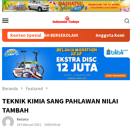
Loncat
ke
konten
Menu
Mobile
AH BERSEKOLAH!
Konten Spesial
Anggota Komisi X DPR RI Dr. Hj. Karmila
Beranda
Featured
TEKNIK KIMIA SANG PAHLAWAN NILAI
TAMBAH
Redaksi
26 Februari 2021
268 Dilihat