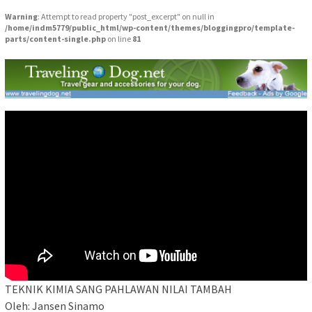
Warning
: Attempt to read property "post_excerpt" on null in
/home/indm5779/public_html/wp-content/themes/bloggingpro/template-
parts/content-single.php
on line
81
TEKNIK KIMIA SANG PAHLAWAN NILAI TAMBAH
Oleh: Jansen Sinamo