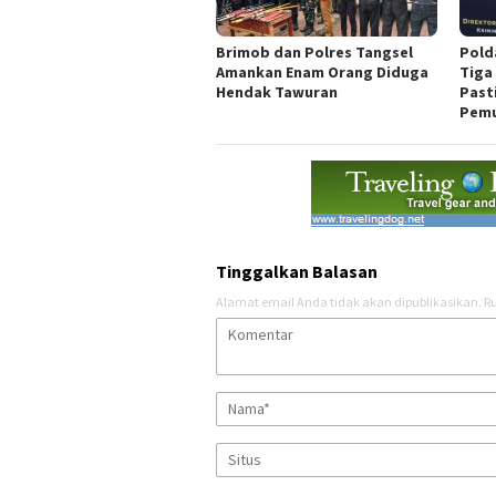
Brimob dan Polres Tangsel
Pold
Amankan Enam Orang Diduga
Tiga
Hendak Tawuran
Past
Pemu
Tinggalkan Balasan
Alamat email Anda tidak akan dipublikasikan.
Ru