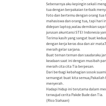
Sebenarnya aku kepingin sekali men
tua dengan berpakaian terbaik menya
foto dan bertemu dengan orang tua 
mahasiswa dan orang tua, tapi hari i
didepan laptop,walau demikian saya 
jurusan akuntansi STEI Indonesia ya
Terima kasih yang sangat buat kedua
dengan kerja keras doa dan air mata.
meraih gelar sarjana.
Buat teman teman dan saudaraku ja
keadaan saat ini dengan musibah pan
meraih cita cita Tia berpesan.
Dari berbagi kebahagian sosok suami 
semangat buat kita semua,Pakailah 
menyerah .
Hadapi hidup ini terutama dalam mer
terwujud cerita Pakde Bude dan Tia.
(Rico Siahaan)