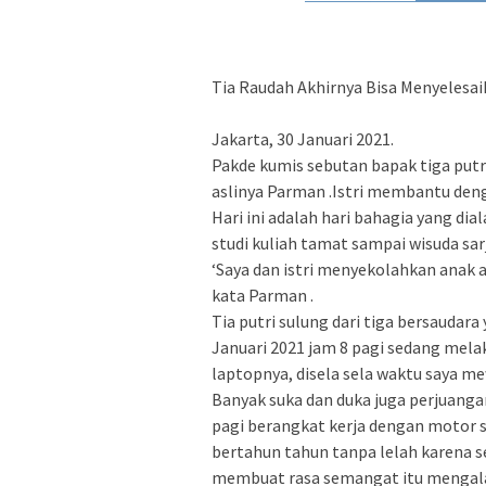
Tia Raudah Akhirnya Bisa Menyelesai
Jakarta, 30 Januari 2021.
Pakde kumis sebutan bapak tiga putr
aslinya Parman .Istri membantu denga
Hari ini adalah hari bahagia yang di
studi kuliah tamat sampai wisuda sar
‘Saya dan istri menyekolahkan anak a
kata Parman .
Tia putri sulung dari tiga bersaudar
Januari 2021 jam 8 pagi sedang mela
laptopnya, disela sela waktu saya m
Banyak suka dan duka juga perjuanga
pagi berangkat kerja dengan motor se
bertahun tahun tanpa lelah karena 
membuat rasa semangat itu mengalahk