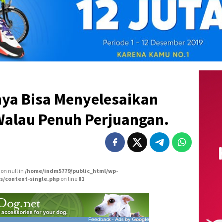
nya Bisa Menyelesaikan
Walau Penuh Perjuangan.
 on null in
/home/indm5779/public_html/wp-
s/content-single.php
on line
81