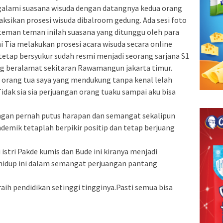
galami suasana wisuda dengan datangnya kedua orang
ksikan prosesi wisuda dibalroom gedung. Ada sesi foto
teman teman inilah suasana yang ditunggu oleh para
ni Tia melakukan prosesi acara wisuda secara online
tetap bersyukur sudah resmi menjadi seorang sarjana S1
ng beralamat sekitaran Rawamangun jakarta timur.
 orang tua saya yang mendukung tanpa kenal lelah
Tidak sia sia perjuangan orang tuaku sampai aku bisa
ngan pernah putus harapan dan semangat sekalipun
demik tetaplah berpikir positip dan tetap berjuang
istri Pakde kumis dan Bude ini kiranya menjadi
hidup ini dalam semangat perjuangan pantang
aih pendidikan setinggi tingginya.Pasti semua bisa