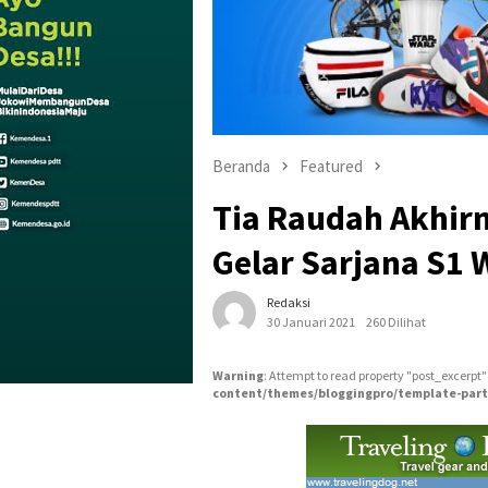
Beranda
Featured
Tia Raudah Akhir
Gelar Sarjana S1 
Redaksi
30 Januari 2021
260 Dilihat
Warning
: Attempt to read property "post_excerpt"
content/themes/bloggingpro/template-part