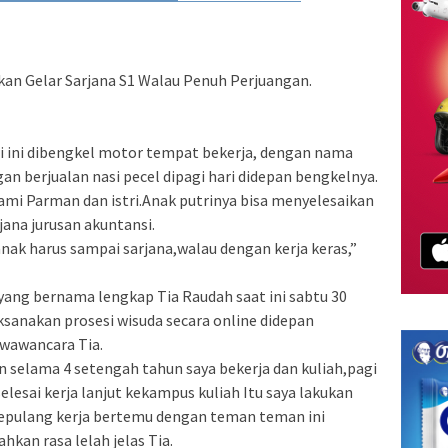
kan Gelar Sarjana S1 Walau Penuh Perjuangan.
i ini dibengkel motor tempat bekerja, dengan nama
n berjualan nasi pecel dipagi hari didepan bengkelnya.
alami Parman dan istri.Anak putrinya bisa menyelesaikan
jana jurusan akuntansi.
nak harus sampai sarjana,walau dengan kerja keras,”
a yang bernama lengkap Tia Raudah saat ini sabtu 30
ksanakan prosesi wisuda secara online didepan
ewawancara Tia.
n selama 4 setengah tahun saya bekerja dan kuliah,pagi
lesai kerja lanjut kekampus kuliah Itu saya lakukan
sepulang kerja bertemu dengan teman teman ini
an rasa lelah jelas Tia.