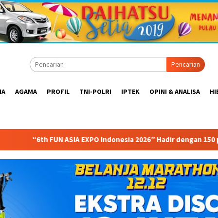
Pencarian
IA
AGAMA
PROFIL
TNI-POLRI
IPTEK
OPINI & ANALISA
HI
ASIA EXPO Indonesia 2026” Hadir dengan 150 peserta dari mancan