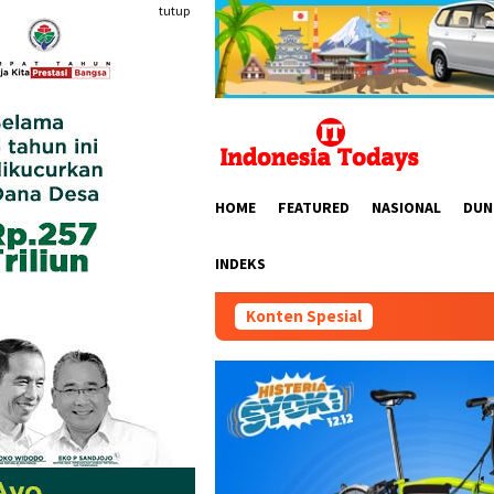
Loncat
tutup
ke
konten
HOME
FEATURED
NASIONAL
DUN
INDEKS
Konten Spesial
“6th FUN 