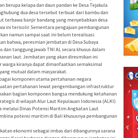
an berupa kelapa dan daun pandan ke Desa Tejakula
ghubung dua desa tersebut terbuat dari bambu dan
ut terbawa banjir bandang yang menyebabkan desa
iwa ini terisolir. Sementara pengajuan pembangunan
an namun sampai saat ini belum terealisasi.
n bahwa, peresmian jembatan di Desa Subaya
as dan tanggungjawab TNI AL secara khusus dalam
anan laut. Jembatan yang akan diresmikan ini
 warga kiranya dapat dimanfaatkan semaksimal
i yang mutual dalam masyarakat.
ebagai komponen utama pertahanan negara
atan pertahanan lewat pengembangan infrastruktur
rupakan bagian komponen bangsa mendukung ketahanan
rategis di wilayah Alur Laut Kepulauan Indonesia (ALKI)
a melalui Dinas Potensi Maritim Angkatan Laut
mbina potensi maritim di Bali khususnya pembangunan
katan ekonomi sebagai imbas dari dibangunnya sarana
ingga Kasal berharap dengan dibangunnya jembatan ini