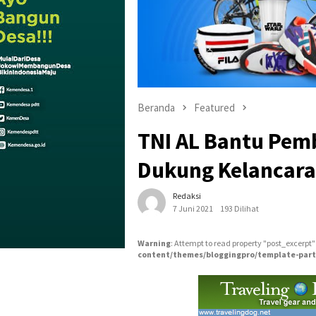
Beranda
Featured
TNI AL Bantu Pe
Dukung Kelancar
Redaksi
7 Juni 2021
193 Dilihat
Warning
: Attempt to read property "post_excerpt"
content/themes/bloggingpro/template-part