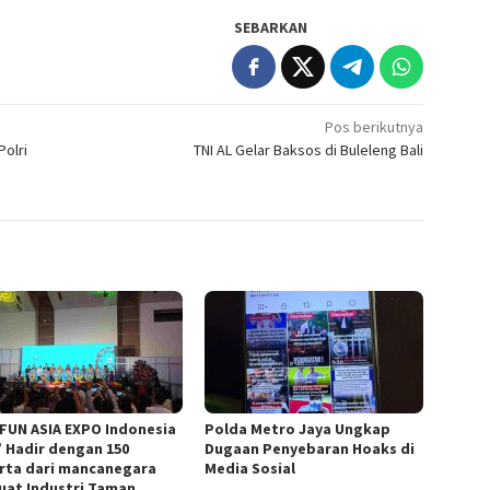
SEBARKAN
Pos berikutnya
Polri
TNI AL Gelar Baksos di Buleleng Bali
 FUN ASIA EXPO Indonesia
Polda Metro Jaya Ungkap
” Hadir dengan 150
Dugaan Penyebaran Hoaks di
rta dari mancanegara
Media Sosial
uat Industri Taman