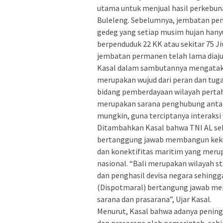
utama untuk menjual hasil perkebun
Buleleng. Sebelumnya, jembatan pen
gedeg yang setiap musim hujan hany
berpenduduk 22 KK atau sekitar 75 J
jembatan permanen telah lama diajuk
Kasal dalam sambutannya mengataka
merupakan wujud dari peran dan tug
bidang pemberdayaan wilayah pertah
merupakan sarana penghubung antar
mungkin, guna terciptanya interaks
Ditambahkan Kasal bahwa TNI AL s
bertanggung jawab membangun keku
dan konektifitas maritim yang me
nasional. “Bali merupakan wilayah st
dan penghasil devisa negara sehingg
(Dispotmaral) bertangung jawab me
sarana dan prasarana”, Ujar Kasal.
Menurut, Kasal bahwa adanya pening
dan prasarana oleh pemerintah, seh