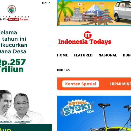
Loncat
tutup
ke
konten
HOME
FEATURED
NASIONAL
DUN
INDEKS
HIPMI MINERS Gelar Mining Nation 
Konten Spesial