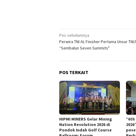
Navigasi
Pos sebelumnya
Perwira TNI AL Finisher Pertama Unsur TNI/
pos
“Sembalun Seven Summits"
POS TERKAIT
HIPMI MINERS Gelar Mining
“6th
Nation Revolution 2026 di
2026
Pondok Indah Golf Course
pese
Ballroom: Forum
Perk