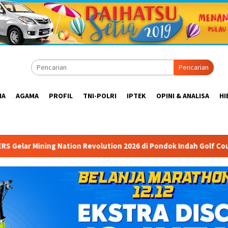
Pencarian
IA
AGAMA
PROFIL
TNI-POLRI
IPTEK
OPINI & ANALISA
HI
Revolution 2026 di Pondok Indah Golf Course Ballroom: Forum M