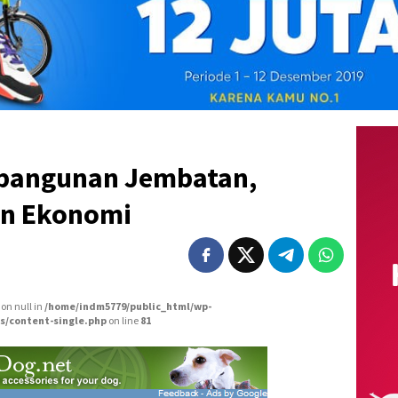
mbangunan Jembatan,
an Ekonomi
 on null in
/home/indm5779/public_html/wp-
s/content-single.php
on line
81