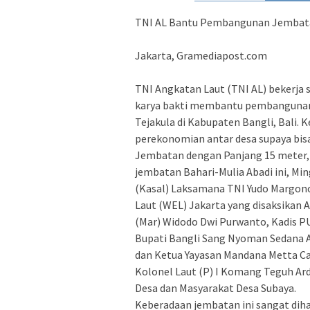
TNI AL Bantu Pembangunan Jembata
Jakarta, Gramediapost.com
TNI Angkatan Laut (TNI AL) bekerja
karya bakti membantu pembangunan
Tejakula di Kabupaten Bangli, Bali.
perekonomian antar desa supaya bis
Jembatan dengan Panjang 15 meter, l
jembatan Bahari-Mulia Abadi ini, Mi
(Kasal) Laksamana TNI Yudo Margono,
Laut (WEL) Jakarta yang disaksikan 
(Mar) Widodo Dwi Purwanto, Kadis PU
Bupati Bangli Sang Nyoman Sedana Art
dan Ketua Yayasan Mandana Metta Ca
Kolonel Laut (P) I Komang Teguh Arda
Desa dan Masyarakat Desa Subaya.
Keberadaan jembatan ini sangat dih