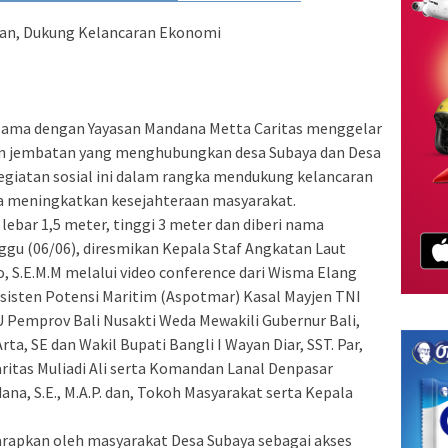
n, Dukung Kelancaran Ekonomi
 sama dengan Yayasan Mandana Metta Caritas menggelar
 jembatan yang menghubungkan desa Subaya dan Desa
 Kegiatan sosial ini dalam rangka mendukung kelancaran
a meningkatkan kesejahteraan masyarakat.
ebar 1,5 meter, tinggi 3 meter dan diberi nama
nggu (06/06), diresmikan Kepala Staf Angkatan Laut
 S.E.M.M melalui video conference dari Wisma Elang
Asisten Potensi Maritim (Aspotmar) Kasal Mayjen TNI
 Pemprov Bali Nusakti Weda Mewakili Gubernur Bali,
a, SE dan Wakil Bupati Bangli I Wayan Diar, SST. Par,
ritas Muliadi Ali serta Komandan Lanal Denpasar
na, S.E., M.A.P. dan, Tokoh Masyarakat serta Kepala
arapkan oleh masyarakat Desa Subaya sebagai akses