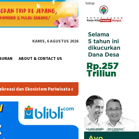
tutup
KAMIS, 6 AGUSTUS 2026
BURAN
ABOUT & CONTACT US
 Pariwisata di Tanah Air
Polda Metro Jaya Ungkap Dugaa