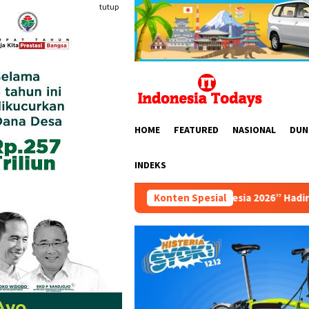
Loncat
tutup
ke
konten
HOME
FEATURED
NASIONAL
DUN
INDEKS
“6th FUN ASIA EXPO Indonesia 2026” Hadir dengan 150 peserta 
Konten Spesial