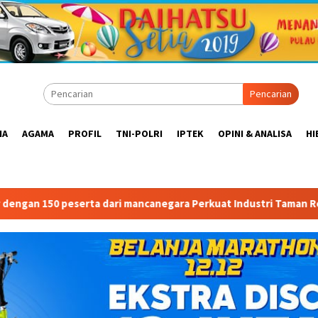
Pencarian
IA
AGAMA
PROFIL
TNI-POLRI
IPTEK
OPINI & ANALISA
HI
dari mancanegara Perkuat Industri Taman Rekreasi dan Ekosistem