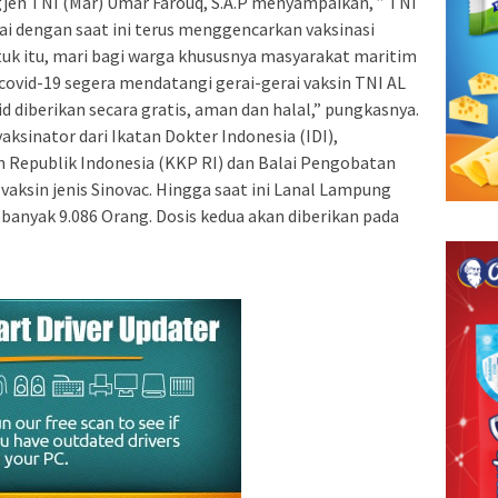
jen TNI (Mar) Umar Farouq, S.A.P menyampaikan, ” TNI
ai dengan saat ini terus menggencarkan vaksinasi
tuk itu, mari bagi warga khususnya masyarakat maritim
ovid-19 segera mendatangi gerai-gerai vaksin TNI AL
id diberikan secara gratis, aman dan halal,” pungkasnya.
aksinator dari Ikatan Dokter Indonesia (IDI),
 Republik Indonesia (KKP RI) dan Balai Pengobatan
ksin jenis Sinovac. Hingga saat ini Lanal Lampung
banyak 9.086 Orang. Dosis kedua akan diberikan pada