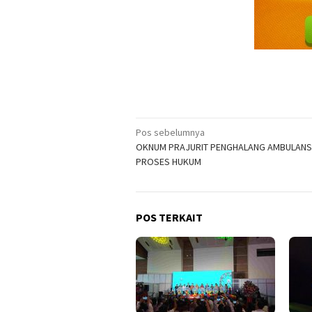
Navigasi
Pos sebelumnya
OKNUM PRAJURIT PENGHALANG AMBULANS K
pos
PROSES HUKUM
POS TERKAIT