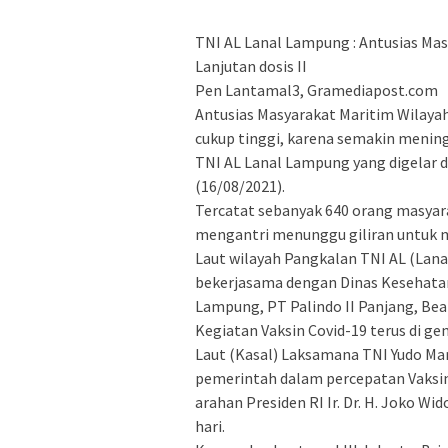
TNI AL Lanal Lampung : Antusias Ma
Lanjutan dosis II
Pen Lantamal3, Gramediapost.com
Antusias Masyarakat Maritim Wilayah
cukup tinggi, karena semakin menin
TNI AL Lanal Lampung yang digelar 
(16/08/2021).
Tercatat sebanyak 640 orang masyar
mengantri menunggu giliran untuk m
Laut wilayah Pangkalan TNI AL (Lan
bekerjasama dengan Dinas Kesehatan
Lampung, PT Palindo II Panjang, Bea
Kegiatan Vaksin Covid-19 terus di ge
Laut (Kasal) Laksamana TNI Yudo Ma
pemerintah dalam percepatan Vaksin
arahan Presiden RI Ir. Dr. H. Joko Wi
hari.