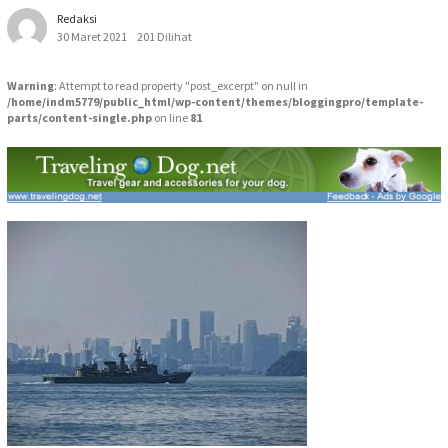
Redaksi
30 Maret 2021
201 Dilihat
Warning
: Attempt to read property "post_excerpt" on null in
/home/indm5779/public_html/wp-content/themes/bloggingpro/template-
parts/content-single.php
on line
81