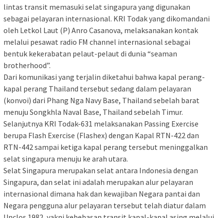
lintas transit memasuki selat singapura yang digunakan
sebagai pelayaran internasional. KRI Todak yang dikomandani
oleh Letkol Laut (P) Anro Casanova, melaksanakan kontak
melalui pesawat radio FM channel internasional sebagai
bentuk kekerabatan pelaut-pelaut di dunia “seaman
brotherhood”.
Dari komunikasi yang terjalin diketahui bahwa kapal perang-
kapal perang Thailand tersebut sedang dalam pelayaran
(konvoi) dari Phang Nga Navy Base, Thailand sebelah barat
menuju Songkhla Naval Base, Thailand sebelah Timur.
Selanjutnya KRI Todak-631 melaksanakan Passing Exercise
berupa Flash Exercise (Flashex) dengan Kapal RTN-422 dan
RTN-442 sampai ketiga kapal perang tersebut meninggalkan
selat singapura menuju ke arah utara.
Selat Singapura merupakan selat antara Indonesia dengan
Singapura, dan selat ini adalah merupakan alur pelayaran
internasional dimana hak dan kewajiban Negara pantai dan
Negara pengguna alur pelayaran tersebut telah diatur dalam
Unclos 1982, yakni kebebasan transit kapal-kapal asing melalui