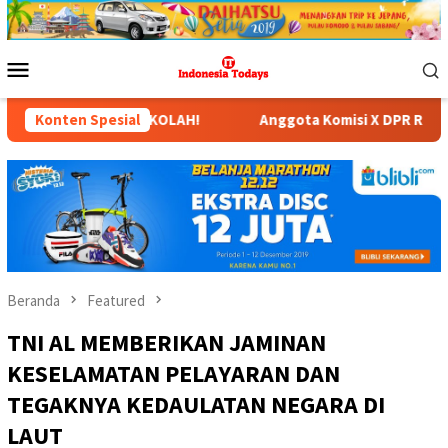
Loncat
ke
konten
Menu
Mobile
KOLAH!
Konten Spesial
Anggota Komisi X DPR RI Dr. Hj. Karmila Sari, S
Beranda
Featured
TNI AL MEMBERIKAN JAMINAN
KESELAMATAN PELAYARAN DAN
TEGAKNYA KEDAULATAN NEGARA DI
LAUT