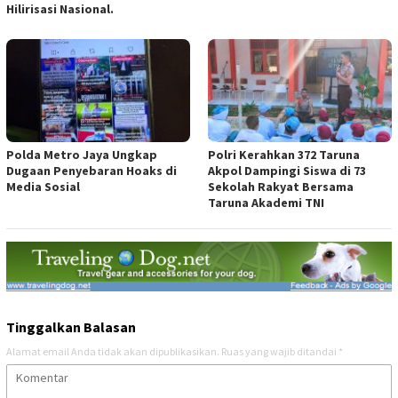
Hilirisasi Nasional.
Polda Metro Jaya Ungkap
Polri Kerahkan 372 Taruna
Dugaan Penyebaran Hoaks di
Akpol Dampingi Siswa di 73
Media Sosial
Sekolah Rakyat Bersama
Taruna Akademi TNI
Tinggalkan Balasan
Alamat email Anda tidak akan dipublikasikan.
Ruas yang wajib ditandai
*