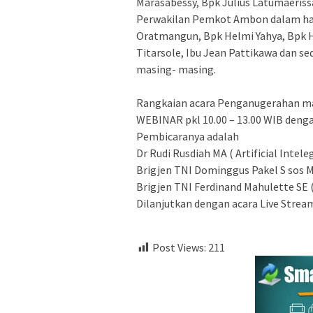
Marasabessy, Bpk Julius Latumaeris
Perwakilan Pemkot Ambon dalam hal
Oratmangun, Bpk Helmi Yahya, Bpk H
Titarsole, Ibu Jean Pattikawa dan s
masing- masing.
Rangkaian acara Penganugerahan masi
WEBINAR pkl 10.00 – 13.00 WIB deng
Pembicaranya adalah
Dr Rudi Rusdiah MA ( Artificial Intele
Brigjen TNI Dominggus Pakel S sos MM
Brigjen TNI Ferdinand Mahulette SE (
Dilanjutkan dengan acara Live Stream
Post Views:
211