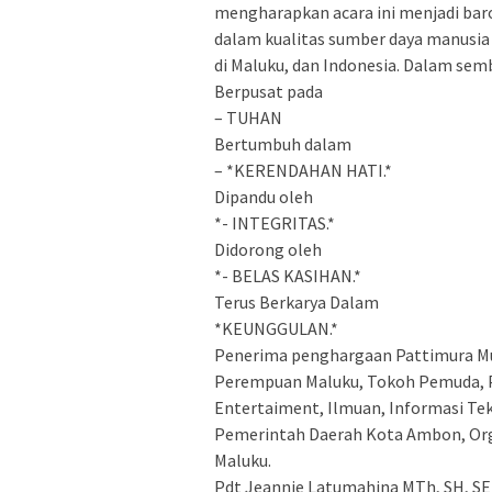
mengharapkan acara ini menjadi ba
dalam kualitas sumber daya manusia
di Maluku, dan Indonesia. Dalam sem
Berpusat pada
– TUHAN
Bertumbuh dalam
– *KERENDAHAN HATI.*
Dipandu oleh
*- INTEGRITAS.*
Didorong oleh
*- BELAS KASIHAN.*
Terus Berkarya Dalam
*KEUNGGULAN.*
Penerima penghargaan Pattimura Mud
Perempuan Maluku, Tokoh Pemuda, Pe
Entertaiment, Ilmuan, Informasi Tekn
Pemerintah Daerah Kota Ambon, Org
Maluku.
Pdt Jeannie Latumahina MTh, SH, S