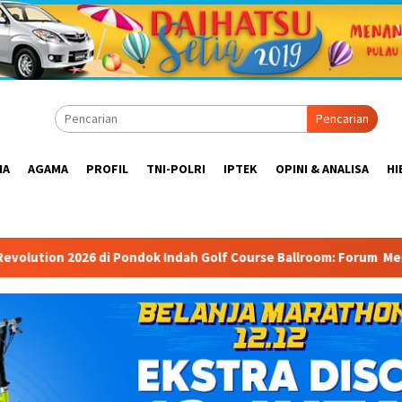
Pencarian
IA
AGAMA
PROFIL
TNI-POLRI
IPTEK
OPINI & ANALISA
HI
dah Golf Course Ballroom: Forum Mempertemukan Pemerintah, Pela