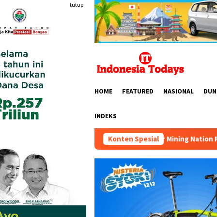
Loncat
tutup
ke
konten
HOME
FEATURED
NASIONAL
DUN
INDEKS
HIPMI MINERS Gelar Mining Nation Revolution 2026 di Pondok In
Konten Spesial