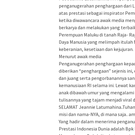
penganugerahan penghargaan dari L
atas prestasi sebagai inspirator Pe
ketika diwawancara awak media meng
berkarya dan melakukan yang terbaik 
Perempuan Maluku di tanah Raja- R
Daya Manusia yang melimpah itulah Ma
keberanian, kesetiaan dan kejujuran.
Menurut awak media
Penganugerahan penghargaan kepada
diberikan “penghargaan” sejenis ini, 
dan juang serta pengorbanannya san
kemanusiaan RI selama ini. Lewat k
anak dibawah umur yang mengalami 
tulisannya yang tajam menjadi viral d
SELAMAT Jeannie Latumahina..Tuhan
misi dan nama-NYA, di mana saja.. am
Yang hadir dalam menerima pengan
Prestasi Indonesia Dunia adalah Bpk 