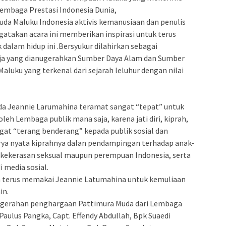
embaga Prestasi Indonesia Dunia,
muda Maluku Indonesia aktivis kemanusiaan dan penulis
atakan acara ini memberikan inspirasi untuk terus
dalam hidup ini .Bersyukur dilahirkan sebagai
aja yang dianugerahkan Sumber Daya Alam dan Sumber
luku yang terkenal dari sejarah leluhur dengan nilai
 Jeannie Larumahina teramat sangat “tepat” untuk
oleh Lembaga publik mana saja, karena jati diri, kiprah,
gat “terang benderang” kepada publik sosial dan
arya nyata kiprahnya dalan pendampingan terhadap anak-
kekerasan seksual maupun perempuan Indonesia, serta
i media sosial.
 terus memakai Jeannie Latumahina untuk kemuliaan
in.
ugerahan penghargaan Pattimura Muda dari Lembaga
Paulus Pangka, Capt. Effendy Abdullah, Bpk Suaedi