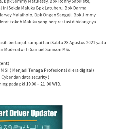
sa, Bpk Semmy Matulessy, Bpk Ronny Sapulete,
 ini Sekda Maluku Bpk Latuheru, Bpk Darma
arvey Malaiholo, Bpk Ongen Sangaji, Bpk Jimmy
ederat tokoh Maluku yang berprestasi dibidangnya
h berlanjut sampai hari Sabtu 28 Agustus 2021 yaitu
an Moderator Ir Samuel Samson MSi.
gent)
 SI ( Menjadi Tenaga Profesional di era digital)
 Cyber dan data security )
ing pada pkl 19.00 – 21 .00 WIB.