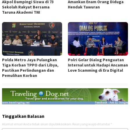
Akpol Dampingi Siswa di 73
Amankan Enam Orang Diduga
Sekolah Rakyat Bersama
Hendak Tawuran
Taruna Akademi TNI
Polda Metro Jaya Pulangkan
Polri Gelar Dialog Penguatan
Tiga Korban TPPO dari Libya,
Internal untuk Hadapi Ancaman
Pastikan Perlindungan dan
Love Scamming di Era Digital
Pemulihan Korban
Tinggalkan Balasan
Alamat email Anda tidak akan dipublikasikan.
Ruas yang wajib ditandai
*