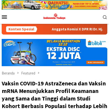
Loncat
ke
konten
Menu
Mobile
Konten Spesial
Anggota Komisi X DPR RI Dr. Hj. Karmila Sari, S.Kom., M.M
Beranda
Featured
Vaksin COVID-19 AstraZeneca dan Vaksin
mRNA Menunjukkan Profil Keamanan
yang Sama dan Tinggi dalam Studi
Kohort Berbasis Populasi terhadap Lebih