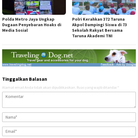
Polda Metro Jaya Ungkap
Polri Kerahkan 372 Taruna
Dugaan Penyebaran Hoaks di
Akpol Dampingi Siswa di 73
Media Sosial
Sekolah Rakyat Bersama
Taruna Akademi TNI
Tinggalkan Balasan
Alamat email Anda tidak akan dipublikasikan.
Ruas yang wajib ditandai
*