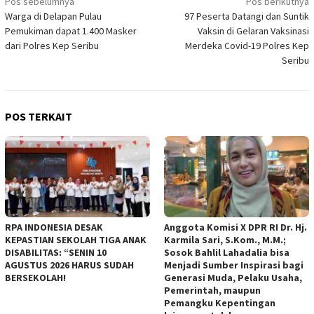
Navigasi
Pos sebelumnya
Pos berikutnya
Warga di Delapan Pulau
97 Peserta Datangi dan Suntik
pos
Pemukiman dapat 1.400 Masker
Vaksin di Gelaran Vaksinasi
dari Polres Kep Seribu
Merdeka Covid-19 Polres Kep
Seribu
POS TERKAIT
RPA INDONESIA DESAK
Anggota Komisi X DPR RI Dr. Hj.
KEPASTIAN SEKOLAH TIGA ANAK
Karmila Sari, S.Kom., M.M.;
DISABILITAS: “SENIN 10
Sosok Bahlil Lahadalia bisa
AGUSTUS 2026 HARUS SUDAH
Menjadi Sumber Inspirasi bagi
BERSEKOLAH!
Generasi Muda, Pelaku Usaha,
Pemerintah, maupun
Pemangku Kepentingan