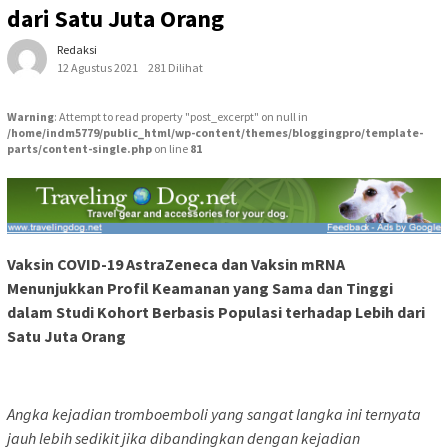
dari Satu Juta Orang
Redaksi
12 Agustus 2021
281 Dilihat
Warning
: Attempt to read property "post_excerpt" on null in
/home/indm5779/public_html/wp-content/themes/bloggingpro/template-
parts/content-single.php
on line
81
Vaksin COVID-19 AstraZeneca dan Vaksin mRNA
Menunjukkan Profil Keamanan yang Sama dan Tinggi
dalam Studi Kohort Berbasis Populasi terhadap Lebih dari
Satu Juta Orang
Angka kejadian tromboemboli yang sangat langka ini ternyata
jauh lebih sedikit jika dibandingkan dengan kejadian