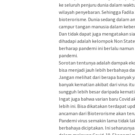
ke seluruh penjuru dunia dalam wakt
wilayah penyebaran. Sehingga Fadil
bioterorisme. Dunia sedang dalam a
campur tangan manusia dalam kebera
Dan tidak dapat juga mengatakan si
dihadapi adalah kelompok Non State 
berharap pandemi ini berlalu namun
pandemi.
Sorotan tentunya adalah dampak eko
bisa menjadi jauh lebih berbahaya da
Jangan melihat dari berapa banyak ya
banyak kematian akibat dari virus it
sungguh lebih besar daripada kematia
Ingat juga bahwa varian baru Covid ak
lebih ini. Bisa dikatakan terdapat u
ancaman dari Bioterorisme akan ter
Pandemi virus semakin lama tidak lak
berbahaya diciptakan. Ini seharusn
dalam melawan Covid-19. Ekonomi m