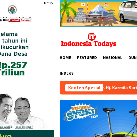
Loncat
tutup
ke
konten
HOME
FEATURED
NASIONAL
DUN
INDEKS
 X DPR RI Dr. Hj. Karmila Sari, S.Kom., M.M.; Sosok Bahlil Lah
Konten Spesial