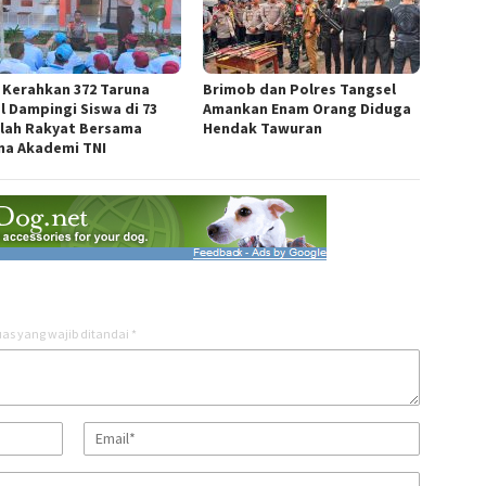
i Kerahkan 372 Taruna
Brimob dan Polres Tangsel
l Dampingi Siswa di 73
Amankan Enam Orang Diduga
lah Rakyat Bersama
Hendak Tawuran
na Akademi TNI
as yang wajib ditandai
*