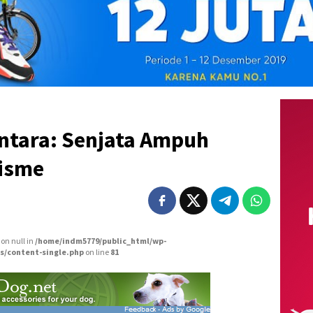
ntara: Senjata Ampuh
isme
 on null in
/home/indm5779/public_html/wp-
s/content-single.php
on line
81