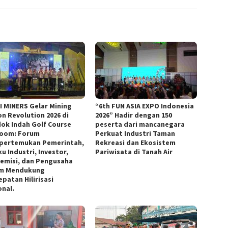
I MINERS Gelar Mining
“6th FUN ASIA EXPO Indonesia
on Revolution 2026 di
2026” Hadir dengan 150
ok Indah Golf Course
peserta dari mancanegara
room: Forum
Perkuat Industri Taman
ertemukan Pemerintah,
Rekreasi dan Ekosistem
u Industri, Investor,
Pariwisata di Tanah Air
emisi, dan Pengusaha
m Mendukung
patan Hilirisasi
onal.