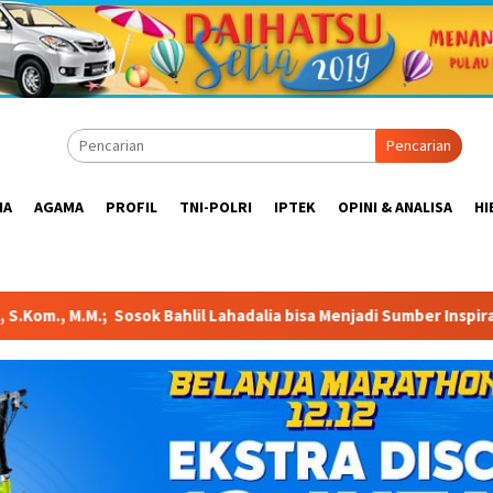
Pencarian
IA
AGAMA
PROFIL
TNI-POLRI
IPTEK
OPINI & ANALISA
HI
adalia bisa Menjadi Sumber Inspirasi bagi Generasi Muda, Pelak