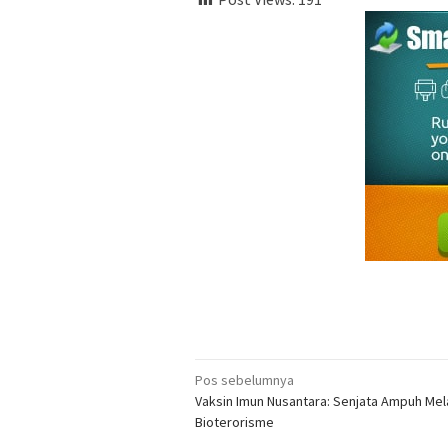
Navigasi
Pos sebelumnya
Vaksin Imun Nusantara: Senjata Ampuh Me
pos
Bioterorisme