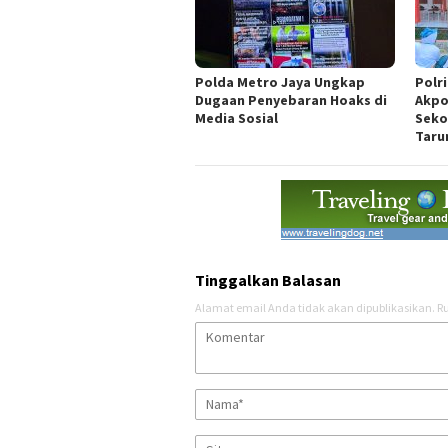
Polda Metro Jaya Ungkap
Polr
Dugaan Penyebaran Hoaks di
Akpo
Media Sosial
Seko
Taru
Tinggalkan Balasan
Alamat email Anda tidak akan dipublikasikan.
Ru