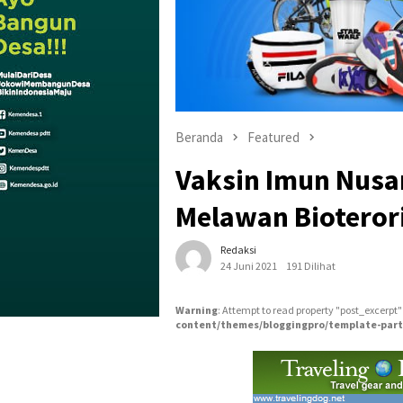
Beranda
Featured
Vaksin Imun Nusa
Melawan Bioteror
Redaksi
24 Juni 2021
191 Dilihat
Warning
: Attempt to read property "post_excerpt"
content/themes/bloggingpro/template-part