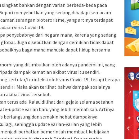
u singkat bahkan dengan varian berbeda-beda pada
a Supari menyebutkan yang sedang dihadapi semacam
ncaman serangan bioterorisme, yang artinya terdapat
daan virus Covid-19.
apa penyebabnya dari negara mana, karena yang sedang
global. Juga disebutkan dengan demikian tidak dapat
 sebaiknya bagaimana manusia dapat hidup bersama
nomi yang ditimbulkan oleh adanya pandemi ini, yang
ripada dampak kematian akibat virus itu sendiri.
ng tertular/terinfeksi oleh virus Covid-19, tetapi berapa
u sendiri. Maka akan terlihat bahwa dampak sosialnya
n akibat virus tersebut.
an terus ada. Kalau dilihat dari gejala selama setahun
pdate-update varian baru yang lebih mematikan. Artinya
us berlangsung dan semakin hebat dampaknya.
u lagi, sehingga update varian-varian yang lebih
ya menjadi perhatian pemerintah membuat kebijakan
enjadi ambruk, ditengah Pandemi. Dan mungkin