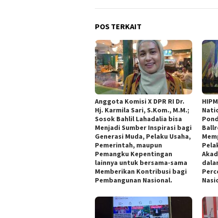
POS TERKAIT
Anggota Komisi X DPR RI Dr.
HIPM
Hj. Karmila Sari, S.Kom., M.M.;
Nati
Sosok Bahlil Lahadalia bisa
Pond
Menjadi Sumber Inspirasi bagi
Ball
Generasi Muda, Pelaku Usaha,
Memp
Pemerintah, maupun
Pelak
Pemangku Kepentingan
Akad
lainnya untuk bersama-sama
dala
Memberikan Kontribusi bagi
Perce
Pembangunan Nasional.
Nasi