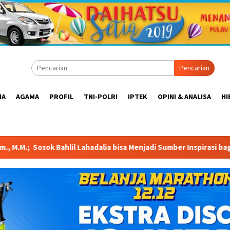
Pencarian
IA
AGAMA
PROFIL
TNI-POLRI
IPTEK
OPINI & ANALISA
HI
ia bisa Menjadi Sumber Inspirasi bagi Generasi Muda, Pelaku Us