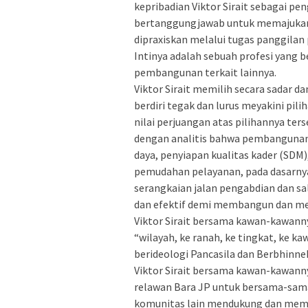
kepribadian Viktor Sirait sebagai pe
bertanggungjawab untuk memajukan
dipraxiskan melalui tugas panggilan 
Intinya adalah sebuah profesi yang 
pembangunan terkait lainnya.
Viktor Sirait memilih secara sadar d
berdiri tegak dan lurus meyakini pi
nilai perjuangan atas pilihannya ter
dengan analitis bahwa pembangunan 
daya, penyiapan kualitas kader (SDM)
pemudahan pelayanan, pada dasarnya
serangkaian jalan pengabdian dan sa
dan efektif demi membangun dan me
Viktor Sirait bersama kawan-kawannya
“wilayah, ke ranah, ke tingkat, ke k
berideologi Pancasila dan Berbhinne
Viktor Sirait bersama kawan-kawan
relawan Bara JP untuk bersama-sama
komunitas lain mendukung dan meme