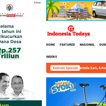
Loncat
tutup
ke
konten
HOME
FEATURED
NASIONAL
DUN
INDEKS
DPR RI Dr. Hj. Karmila Sari, S.Kom., M.M.; Sosok Bahlil Lahadal
Konten Spesial