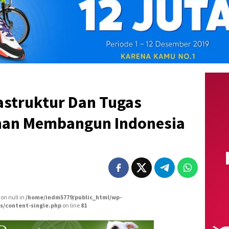
frastruktur Dan Tugas
nan Membangun Indonesia
 on null in
/home/indm5779/public_html/wp-
s/content-single.php
on line
81