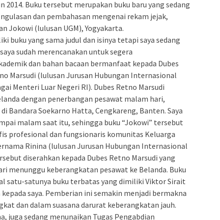
ahun 2014. Buku tersebut merupakan buku baru yang sedang
engulasan dan pembahasan mengenai rekam jejak,
an Jokowi (lulusan UGM), Yogyakarta.
ki buku yang sama judul dan isinya tetapi saya sedang
 saya sudah merencanakan untuk segera
kademik dan bahan bacaan bermanfaat kepada Dubes
tno Marsudi (lulusan Jurusan Hubungan Internasional
gai Menteri Luar Negeri RI). Dubes Retno Marsudi
Belanda dengan penerbangan pesawat malam hari,
i Bandara Soekarno Hatta, Cengkareng, Banten. Saya
mpai malam saat itu, sehingga buku “Jokowi” tersebut
fis profesional dan fungsionaris komunitas Keluarga
rnama Rinina (lulusan Jurusan Hubungan Internasional
rsebut diserahkan kepada Dubes Retno Marsudi yang
ari menunggu keberangkatan pesawat ke Belanda. Buku
 satu-satunya buku terbatas yang dimiliki Viktor Sirait
 kepada saya. Pemberian ini semakin menjadi bermakna
gkat dan dalam suasana darurat keberangkatan jauh.
saha, juga sedang menunaikan Tugas Pengabdian