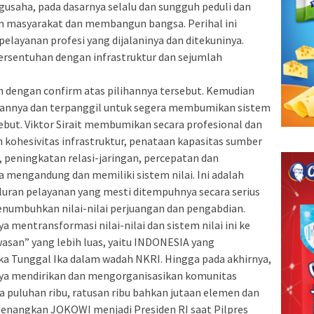
ngusaha, pada dasarnya selalu dan sungguh peduli dan
 masyarakat dan membangun bangsa. Perihal ini
pelayanan profesi yang dijalaninya dan ditekuninya.
bersentuhan dengan infrastruktur dan sejumlah
an dengan confirm atas pilihannya tersebut. Kemudian
lihannya dan terpanggil untuk segera membumikan sistem
sebut. Viktor Sirait membumikan secara profesional dan
kohesivitas infrastruktur, penataan kapasitas sumber
, peningkatan relasi-jaringan, percepatan dan
 mengandung dan memiliki sistem nilai. Ini adalah
luran pelayanan yang mesti ditempuhnya secara serius
numbuhkan nilai-nilai perjuangan dan pengabdian.
 mentransformasi nilai-nilai dan sistem nilai ini ke
awasan” yang lebih luas, yaitu INDONESIA yang
ka Tunggal Ika dalam wadah NKRI. Hingga pada akhirnya,
nya mendirikan dan mengorganisasikan komunitas
 puluhan ribu, ratusan ribu bahkan jutaan elemen dan
nangkan JOKOWI menjadi Presiden RI saat Pilpres