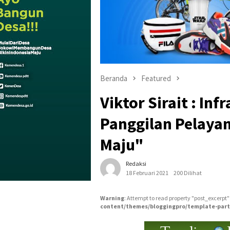
Beranda
Featured
Viktor Sirait : In
Panggilan Pelaya
Maju"
Redaksi
18 Februari 2021
200 Dilihat
Warning
: Attempt to read property "post_excerpt"
content/themes/bloggingpro/template-part