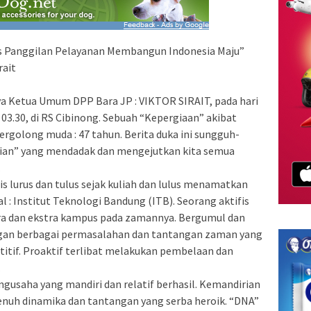
ugas Panggilan Pelayanan Membangun Indonesia Maju”
rait
a Ketua Umum DPP Bara JP : VIKTOR SIRAIT, pada hari
 03.30, di RS Cibinong. Sebuah “Kepergiaan” akibat
ergolong muda : 47 tahun. Berita duka ini sungguh-
ian” yang mendadak dan mengejutkan kita semua
.
fis lurus dan tulus sejak kuliah dan lulus menamatkan
l : Institut Teknologi Bandung (ITB). Seorang aktifis
tra dan ekstra kampus pada zamannya. Bergumul dan
dengan berbagai permasalahan dan tantangan zaman yang
itif. Proaktif terlibat melakukan pembelaan dan
.
engusaha yang mandiri dan relatif berhasil. Kemandirian
 penuh dinamika dan tantangan yang serba heroik. “DNA”