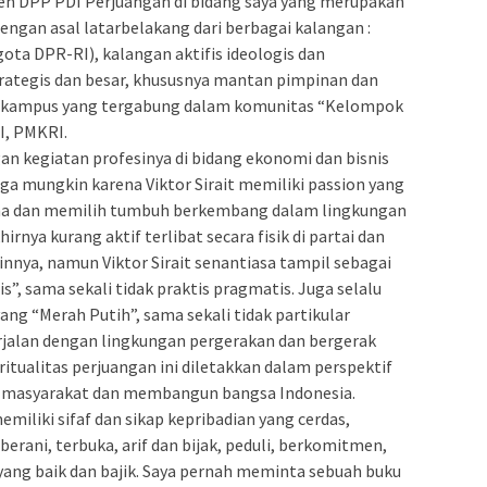
en DPP PDI Perjuangan di bidang saya yang merupakan
engan asal latarbelakang dari berbagai kalangan :
gota DPR-RI), kalangan aktifis ideologis dan
rategis dan besar, khususnya mantan pimpinan dan
a kampus yang tergabung dalam komunitas “Kelompok
I, PMKRI.
ngan kegiatan profesinya di bidang ekonomi dan bisnis
ga mungkin karena Viktor Sirait memiliki passion yang
aha dan memilih tumbuh berkembang dalam lingkungan
rnya kurang aktif terlibat secara fisik di partai dan
innya, namun Viktor Sirait senantiasa tampil sebagai
s”, sama sekali tidak praktis pragmatis. Juga selalu
ng “Merah Putih”, sama sekali tidak partikular
berjalan dengan lingkungan pergerakan dan bergerak
itualitas perjuangan ini diletakkan dalam perspektif
masyarakat dan membangun bangsa Indonesia.
emiliki sifaf dan sikap kepribadian yang cerdas,
berani, terbuka, arif dan bijak, peduli, berkomitmen,
 yang baik dan bajik. Saya pernah meminta sebuah buku