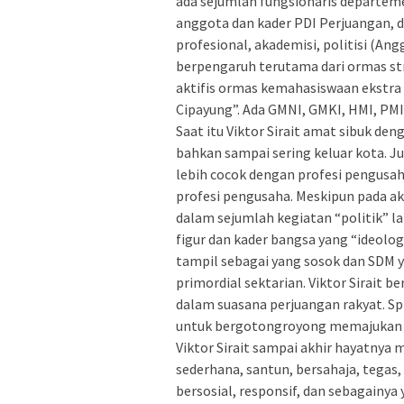
ada sejumlah fungsionaris departem
anggota dan kader PDI Perjuangan, d
profesional, akademisi, politisi (Ang
berpengaruh terutama dari ormas st
aktifis ormas kemahasiswaan ekstr
Cipayung”. Ada GMNI, GMKI, HMI, PMI
Saat itu Viktor Sirait amat sibuk de
bahkan sampai sering keluar kota. Ju
lebih cocok dengan profesi pengus
profesi pengusaha. Meskipun pada akhi
dalam sejumlah kegiatan “politik” la
figur dan kader bangsa yang “ideologi
tampil sebagai yang sosok dan SDM ya
primordial sektarian. Viktor Sirait 
dalam suasana perjuangan rakyat. Spr
untuk bergotongroyong memajukan 
Viktor Sirait sampai akhir hayatnya m
sederhana, santun, bersahaja, tegas, 
bersosial, responsif, dan sebagainya