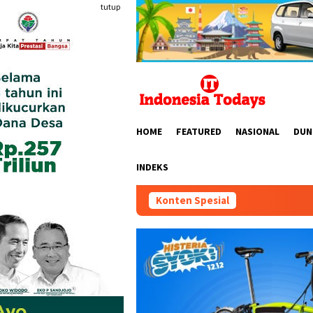
Loncat
tutup
ke
konten
HOME
FEATURED
NASIONAL
DUN
INDEKS
Konten Spesial
“6th FUN