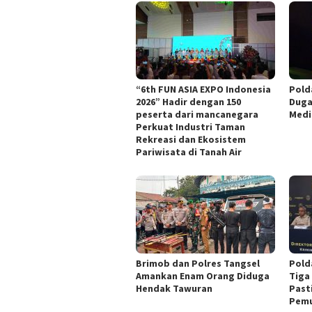
“6th FUN ASIA EXPO Indonesia
Pold
2026” Hadir dengan 150
Duga
peserta dari mancanegara
Medi
Perkuat Industri Taman
Rekreasi dan Ekosistem
Pariwisata di Tanah Air
Brimob dan Polres Tangsel
Pold
Amankan Enam Orang Diduga
Tiga
Hendak Tawuran
Past
Pemu