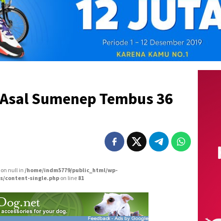
ok Asal Sumenep Tembus 36
 on null in
/home/indm5779/public_html/wp-
s/content-single.php
on line
81