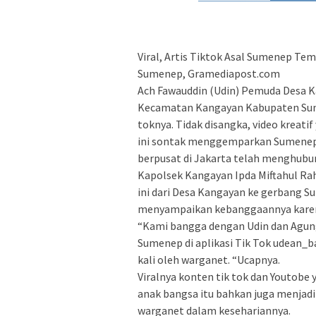
Viral, Artis Tiktok Asal Sumenep Te
Sumenep, Gramediapost.com
Ach Fawauddin (Udin) Pemuda Desa K
Kecamatan Kangayan Kabupaten Sumen
toknya. Tidak disangka, video kreat
ini sontak menggemparkan Sumenep, 
berpusat di Jakarta telah menghubung
Kapolsek Kangayan Ipda Miftahul 
ini dari Desa Kangayan ke gerbang Su
menyampaikan kebanggaannya karen
“Kami bangga dengan Udin dan Agun
Sumenep di aplikasi Tik Tok udean_ba
kali oleh warganet. “Ucapnya.
Viralnya konten tik tok dan Youtobe 
anak bangsa itu bahkan juga menjadi
warganet dalam kesehariannya.