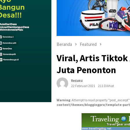
Beranda
Featured
Viral, Artis Tikt
Juta Penonton
Redaksi
22 Februari 2021
211 Dilihat
Warning
: Attempt to read property "post_excerpt"
content/themes/bloggingpro/template-part