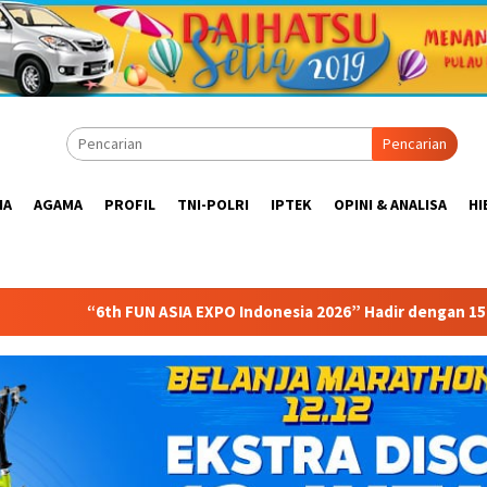
Pencarian
IA
AGAMA
PROFIL
TNI-POLRI
IPTEK
OPINI & ANALISA
HI
 ASIA EXPO Indonesia 2026” Hadir dengan 150 peserta dari manca