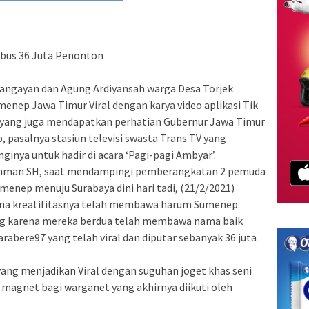
mbus 36 Juta Penonton
angayan dan Agung Ardiyansah warga Desa Torjek
ep Jawa Timur Viral dengan karya video aplikasi Tik
if yang juga mendapatkan perhatian Gubernur Jawa Timur
pasalnya stasiun televisi swasta Trans TV yang
inya untuk hadir di acara ‘Pagi-pagi Ambyar’.
Rahman SH, saat mendampingi pemberangkatan 2 pemuda
menep menuju Surabaya dini hari tadi, (21/2/2021)
a kreatifitasnya telah membawa harum Sumenep.
g karena mereka berdua telah membawa nama baik
rabere97 yang telah viral dan diputar sebanyak 36 juta
yang menjadikan Viral dengan suguhan joget khas seni
 magnet bagi warganet yang akhirnya diikuti oleh