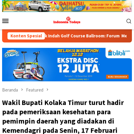
Loncat
ke
konten
Menu
Mobile
ondok Indah Golf Course Ballroom: Forum Mempertemukan Pemerint
Konten Spesial
Beranda
Featured
Wakil Bupati Kolaka Timur turut hadir
pada pemeriksaan kesehatan para
pemimpin daerah yang diadakan di
Kemendagri pada Senin, 17 Februari