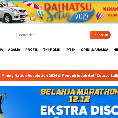
Pencarian
IA
AGAMA
PROFIL
TNI-POLRI
IPTEK
OPINI & ANALISA
HI
ution 2026 di Pondok Indah Golf Course Ballroom: Forum Mempert