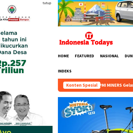
Loncat
tutup
ke
konten
HOME
FEATURED
NASIONAL
DUN
INDEKS
HIPMI MINERS Gelar Mining Nation Revol
Konten Spesial