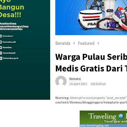
Beranda
Featured
Warga Pulau Seri
Medis Gratis Dari 
Redaksi
26 April 2021
196 Dilihat
Warning
: Attempt to read property "post_excerpt"
content/themes/bloggingpro/template-part