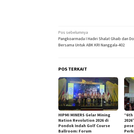
Navigasi
Pos sebelumnya
Pangkoarmada I Hadiri Shalat Ghaib dan D
pos
Bersama Untuk ABK KRI Nanggala-402
POS TERKAIT
HIPMI MINERS Gelar Mining
“6th
Nation Revolution 2026 di
2026
Pondok Indah Golf Course
pese
Ballroom: Forum
Perk