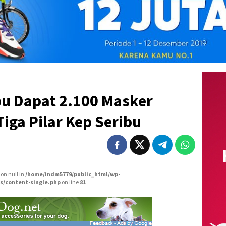
bu Dapat 2.100 Masker
Tiga Pilar Kep Seribu
 on null in
/home/indm5779/public_html/wp-
s/content-single.php
on line
81