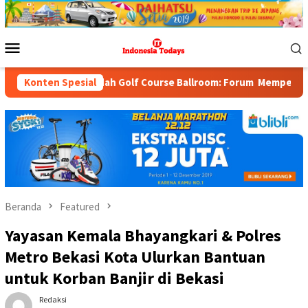
Loncat
ke
konten
Menu
Mobile
k Indah Golf Course Ballroom: Forum Mempertemukan Pemerintah, 
Konten Spesial
Beranda
Featured
Yayasan Kemala Bhayangkari & Polres
Metro Bekasi Kota Ulurkan Bantuan
untuk Korban Banjir di Bekasi
Redaksi