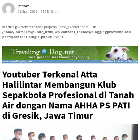
Redaksi
16 Juni 2021
259 Dilihat
Warning
: Attempt to read property "post_excerpt" on null in
/home/indm5779/public_html/wp-content/themes/bloggingpro/template-
parts/content-single.php
on line
81
Youtuber Terkenal Atta
Halilintar Membangun Klub
Sepakbola Profesional di Tanah
Air dengan Nama AHHA PS PATI
di Gresik, Jawa Timur