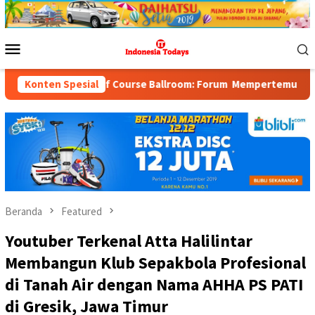
Loncat
ke
konten
Menu
Mobile
f Course Ballroom: Forum Mempertemukan Pemerintah, Pelaku Indu
Konten Spesial
Beranda
Featured
Youtuber Terkenal Atta Halilintar
Membangun Klub Sepakbola Profesional
di Tanah Air dengan Nama AHHA PS PATI
di Gresik, Jawa Timur