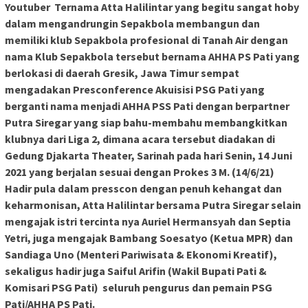
Youtuber Ternama Atta Halilintar yang begitu sangat hoby
dalam mengandrungin Sepakbola membangun dan
memiliki klub Sepakbola profesional di Tanah Air dengan
nama Klub Sepakbola tersebut bernama AHHA PS Pati yang
berlokasi di daerah Gresik, Jawa Timur sempat
mengadakan Presconference Akuisisi PSG Pati yang
berganti nama menjadi AHHA PSS Pati dengan berpartner
Putra Siregar yang siap bahu-membahu membangkitkan
klubnya dari Liga 2, dimana acara tersebut diadakan di
Gedung Djakarta Theater, Sarinah pada hari Senin, 14 Juni
2021 yang berjalan sesuai dengan Prokes 3 M. (14/6/21)
Hadir pula dalam presscon dengan penuh kehangat dan
keharmonisan, Atta Halilintar bersama Putra Siregar selain
mengajak istri tercinta nya Auriel Hermansyah dan Septia
Yetri, juga mengajak Bambang Soesatyo (Ketua MPR) dan
Sandiaga Uno (Menteri Pariwisata & Ekonomi Kreatif),
sekaligus hadir juga Saiful Arifin (Wakil Bupati Pati &
Komisari PSG Pati) seluruh pengurus dan pemain PSG
Pati/AHHA PS Pati.