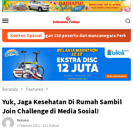
Loncat
ke
konten
Menu
Mobile
 dengan 150 peserta dari mancanegara Perkuat Industri Taman Re
Konten Spesial
Beranda
Featured
Yuk, Jaga Kesehatan Di Rumah Sambil
Join Challenge di Media Sosial!
Redaksi
3 Februari 2021
231 Dilihat