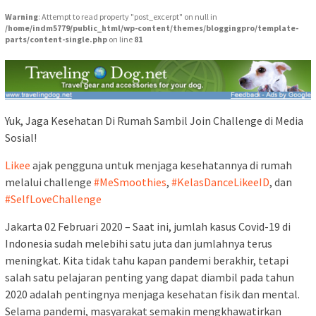
Warning
: Attempt to read property "post_excerpt" on null in
/home/indm5779/public_html/wp-content/themes/bloggingpro/template-
parts/content-single.php
on line
81
Yuk, Jaga Kesehatan Di Rumah Sambil Join Challenge di Media
Sosial!
Likee
ajak pengguna untuk menjaga kesehatannya di rumah
melalui challenge
#MeSmoothies
,
#KelasDanceLikeeID
, dan
#SelfLoveChallenge
Jakarta 02 Februari 2020 – Saat ini, jumlah kasus Covid-19 di
Indonesia sudah melebihi satu juta dan jumlahnya terus
meningkat. Kita tidak tahu kapan pandemi berakhir, tetapi
salah satu pelajaran penting yang dapat diambil pada tahun
2020 adalah pentingnya menjaga kesehatan fisik dan mental.
Selama pandemi, masyarakat semakin mengkhawatirkan