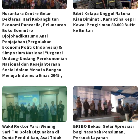
Nusantara Centre Gelar
Bibit Kelapa Unggul Natuna
Deklarasi Hari Kebangkitan
Kian Diminati, Karantina Kepri
Ekonomi Pancasila, Peluncuran
Kawal Pengiriman 80.000 Butir
Buku Soemitro
ke Bintan
Djojohadikusumo Anti
Penjajahan (Pergolakan
Ekonomi Politik Indonesia) &
Simposium Nasional “Urgensi
Undang-Undang Perekonomian
Nasional dan Kesejahteraan
Sosial dalam Menata Bangsa
Menuju Indonesia Emas 2045”,
Wakil Rektor Yarsi Wening
BRI BO Bekasi Gelar Apresiasi
Sari:” AI Boleh Digunakan di
bagi Nasabah Pensiunan,
Dunia Pendidikan, Asal Tidak
Perkuat Layanan