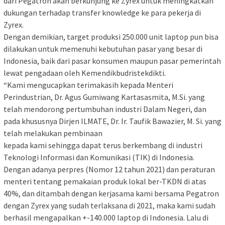
dari Pegatron akan berkunjung ke Zyrex untuk meningkatkan
dukungan terhadap transfer knowledge ke para pekerja di
Zyrex.
Dengan demikian, target produksi 250.000 unit laptop pun bisa
dilakukan untuk memenuhi kebutuhan pasar yang besar di
Indonesia, baik dari pasar konsumen maupun pasar pemerintah
lewat pengadaan oleh Kemendikbudristekdikti.
“Kami mengucapkan terimakasih kepada Menteri
Perindustrian, Dr. Agus Gumiwang Kartasasmita, M.Si. yang
telah mendorong pertumbuhan industri Dalam Negeri, dan
pada khususnya Dirjen ILMATE, Dr. Ir. Taufik Bawazier, M. Si. yang
telah melakukan pembinaan
kepada kami sehingga dapat terus berkembang di industri
Teknologi Informasi dan Komunikasi (TIK) di Indonesia.
Dengan adanya perpres (Nomor 12 tahun 2021) dan peraturan
menteri tentang pemakaian produk lokal ber-TKDN di atas
40%, dan ditambah dengan kerjasama kami bersama Pegatron
dengan Zyrex yang sudah terlaksana di 2021, maka kami sudah
berhasil mengapalkan +-140.000 laptop di Indonesia. Lalu di