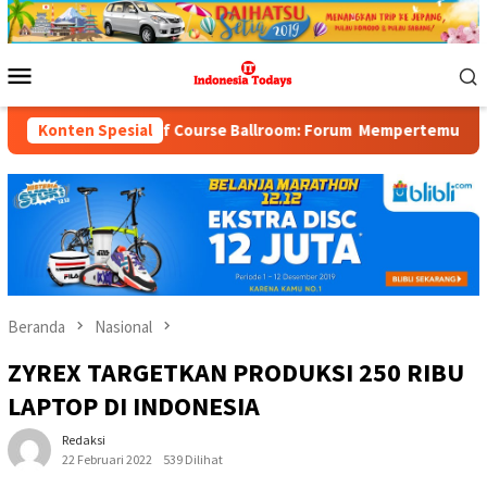
Loncat
ke
konten
Menu
Mobile
 Golf Course Ballroom: Forum Mempertemukan Pemerintah, Pelaku
Konten Spesial
Beranda
Nasional
ZYREX TARGETKAN PRODUKSI 250 RIBU
LAPTOP DI INDONESIA
Redaksi
22 Februari 2022
539 Dilihat