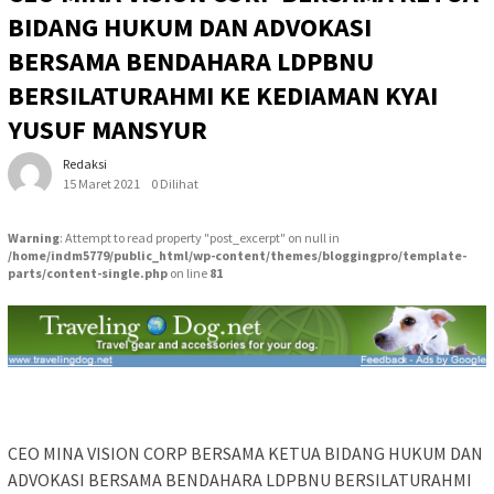
BIDANG HUKUM DAN ADVOKASI
BERSAMA BENDAHARA LDPBNU
BERSILATURAHMI KE KEDIAMAN KYAI
YUSUF MANSYUR
Redaksi
15 Maret 2021
0 Dilihat
Warning
: Attempt to read property "post_excerpt" on null in
/home/indm5779/public_html/wp-content/themes/bloggingpro/template-
parts/content-single.php
on line
81
CEO MINA VISION CORP BERSAMA KETUA BIDANG HUKUM DAN
ADVOKASI BERSAMA BENDAHARA LDPBNU BERSILATURAHMI