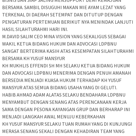
BISNIS DAN SIAP SALING MENSUPPORT DEMI KEMAJUAN
BERSAMA. SAMBIL DISUGUHI MAKAN MIE AYAM LEZAT YANG
TERKENAL DI DAERAH SETEMPAT DAN DITUTUP DENGAN
PENGATURAN PERTEMUAN BERIKUT NYA MENINDAK LANJUTI
HASIL SILAHTURAHMI HARI INI.
M.DAVID SALIM CEO MINA VISION YANG SEKALIGUS SEBAGAI
WAKIL KETUA BIDANG HUKUM DAN ADVOCASI LDPBNU
SANGAT BERTERIMA KASIH ATAS KESEMPATAN SILAHTURAHMI
BERSAMA KH YUSUF MANSYUR
KH MUKHLIS EFFENDI SH MH SELAKU KETUA BIDANG HUKUM
DAN ADVOCASI LDPBNU MENERIMA DENGAN PENUH AMANAH
BERSEDIA MENJADI KUASA HUKUM TERHADAP KH YUSUF
MANSYUR ATAS SEMUA BIDANG USAHA YANG DI GELUTI.
HABIB AHMAD ADAM ALATAS SELAKU BENDAHARA LDPBNU
MENYAMBUT DENGAN SENANG ATAS PERENCANAAN KERJA
SAMA DENGAN PESONA KAYANGAN GRUP DAN BERHARAP INI
MENJADI LANGKAH AWAL MENUJU KEBERKAHAN
KH YUSUF MANSYUR SELAKU TUAN RUMAH YANG DI KUNJUNGI
MERASA SENANG SEKALI DENGAN KEHADIRAN TEAM YANG