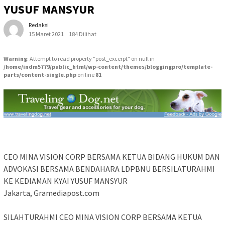
YUSUF MANSYUR
Redaksi
15 Maret 2021
184 Dilihat
Warning
: Attempt to read property "post_excerpt" on null in
/home/indm5779/public_html/wp-content/themes/bloggingpro/template-
parts/content-single.php
on line
81
CEO MINA VISION CORP BERSAMA KETUA BIDANG HUKUM DAN
ADVOKASI BERSAMA BENDAHARA LDPBNU BERSILATURAHMI
KE KEDIAMAN KYAI YUSUF MANSYUR
Jakarta, Gramediapost.com
SILAHTURAHMI CEO MINA VISION CORP BERSAMA KETUA