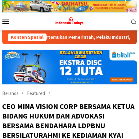
Loncat
ke
konten
Menu
Mobile
rintah, Pelaku Industri, Investor, Akademisi, dan Pengusaha d
Konten Spesial
Beranda
Featured
CEO MINA VISION CORP BERSAMA KETUA
BIDANG HUKUM DAN ADVOKASI
BERSAMA BENDAHARA LDPBNU
BERSILATURAHMI KE KEDIAMAN KYAI