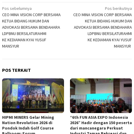
Navigasi
Pos sebelumnya
Pos berikutnya
CEO MINA VISION CORP BERSAMA
CEO MINA VISION CORP BERSAMA
pos
KETUA BIDANG HUKUM DAN
KETUA BIDANG HUKUM DAN
ADVOKASI BERSAMA BENDAHARA
ADVOKASI BERSAMA BENDAHARA
LDPBNU BERSILATURAHMI
LDPBNU BERSILATURAHMI
KE KEDIAMAN KYAI YUSUF
KE KEDIAMAN KYAI YUSUF
MANSYUR
MANSYUR
POS TERKAIT
HIPMI MINERS Gelar Mining
“6th FUN ASIA EXPO Indonesia
Nation Revolution 2026 di
2026” Hadir dengan 150 peserta
Pondok Indah Golf Course
dari mancanegara Perkuat
Ballroom: Forum
Industri Taman Rekreasi dan