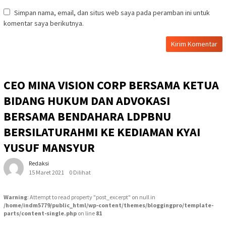
Simpan nama, email, dan situs web saya pada peramban ini untuk
komentar saya berikutnya.
CEO MINA VISION CORP BERSAMA KETUA
BIDANG HUKUM DAN ADVOKASI
BERSAMA BENDAHARA LDPBNU
BERSILATURAHMI KE KEDIAMAN KYAI
YUSUF MANSYUR
Redaksi
15 Maret 2021
0 Dilihat
Warning
: Attempt to read property "post_excerpt" on null in
/home/indm5779/public_html/wp-content/themes/bloggingpro/template-
parts/content-single.php
on line
81