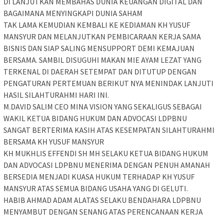
DI LANJUTKAN MEMBAHAS DUNIA KEUANGAN DIGITAL DAN
BAGAIMANA MENYINGKAPI DUNIA SAHAM
TAK LAMA KEMUDIAN KEMBALI KE KEDIAMAN KH YUSUF
MANSYUR DAN MELANJUTKAN PEMBICARAAN KERJA SAMA
BISNIS DAN SIAP SALING MENSUPPORT DEMI KEMAJUAN
BERSAMA. SAMBIL DISUGUHI MAKAN MIE AYAM LEZAT YANG
TERKENAL DI DAERAH SETEMPAT DAN DITUTUP DENGAN
PENGATURAN PERTEMUAN BERIKUT NYA MENINDAK LANJUTI
HASIL SILAHTURAHMI HARI INI.
M.DAVID SALIM CEO MINA VISION YANG SEKALIGUS SEBAGAI
WAKIL KETUA BIDANG HUKUM DAN ADVOCASI LDPBNU
SANGAT BERTERIMA KASIH ATAS KESEMPATAN SILAHTURAHMI
BERSAMA KH YUSUF MANSYUR
KH MUKHLIS EFFENDI SH MH SELAKU KETUA BIDANG HUKUM
DAN ADVOCASI LDPBNU MENERIMA DENGAN PENUH AMANAH
BERSEDIA MENJADI KUASA HUKUM TERHADAP KH YUSUF
MANSYUR ATAS SEMUA BIDANG USAHA YANG DI GELUTI.
HABIB AHMAD ADAM ALATAS SELAKU BENDAHARA LDPBNU
MENYAMBUT DENGAN SENANG ATAS PERENCANAAN KERJA