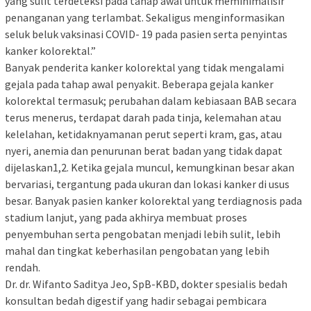
yang sulit terdeteksi pada tahap awal untuk meminimalisir
penanganan yang terlambat. Sekaligus menginformasikan
seluk beluk vaksinasi COVID- 19 pada pasien serta penyintas
kanker kolorektal.”
Banyak penderita kanker kolorektal yang tidak mengalami
gejala pada tahap awal penyakit. Beberapa gejala kanker
kolorektal termasuk; perubahan dalam kebiasaan BAB secara
terus menerus, terdapat darah pada tinja, kelemahan atau
kelelahan, ketidaknyamanan perut seperti kram, gas, atau
nyeri, anemia dan penurunan berat badan yang tidak dapat
dijelaskan1,2. Ketika gejala muncul, kemungkinan besar akan
bervariasi, tergantung pada ukuran dan lokasi kanker di usus
besar. Banyak pasien kanker kolorektal yang terdiagnosis pada
stadium lanjut, yang pada akhirya membuat proses
penyembuhan serta pengobatan menjadi lebih sulit, lebih
mahal dan tingkat keberhasilan pengobatan yang lebih
rendah.
Dr. dr. Wifanto Saditya Jeo, SpB-KBD, dokter spesialis bedah
konsultan bedah digestif yang hadir sebagai pembicara