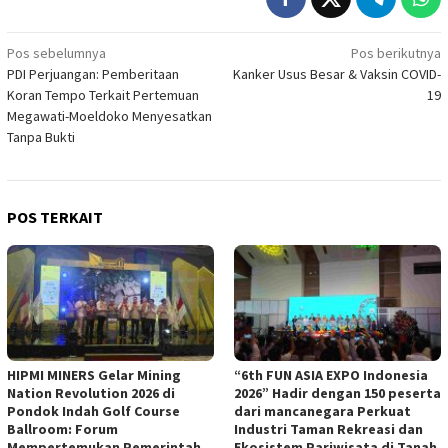
Navigasi
Pos sebelumnya
Pos berikutnya
PDI Perjuangan: Pemberitaan
Kanker Usus Besar & Vaksin COVID-
pos
Koran Tempo Terkait Pertemuan
19
Megawati-Moeldoko Menyesatkan
Tanpa Bukti
POS TERKAIT
HIPMI MINERS Gelar Mining
“6th FUN ASIA EXPO Indonesia
Nation Revolution 2026 di
2026” Hadir dengan 150 peserta
Pondok Indah Golf Course
dari mancanegara Perkuat
Ballroom: Forum
Industri Taman Rekreasi dan
Mempertemukan Pemerintah,
Ekosistem Pariwisata di Tanah