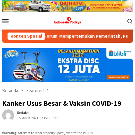
Loncat
ke
konten
Menu
Mobile
Mempertemukan Pemerintah, Pelaku Industri, Investor, Akademisi
Konten Spesial
Beranda
Featured
Kanker Usus Besar & Vaksin COVID-19
Redaksi
15 Maret 2021
235 Dilihat
Warning
: Attempt to read property "post_excerpt" on null in