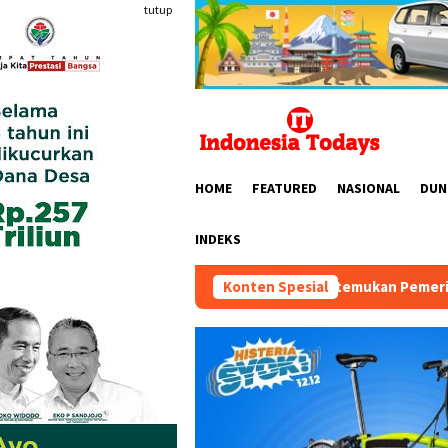
Loncat
tutup
ke
konten
HOME
FEATURED
NASIONAL
DUN
INDEKS
om: Forum Mempertemukan Pemerintah, Pelaku Industri, Investor,
Konten Spesial