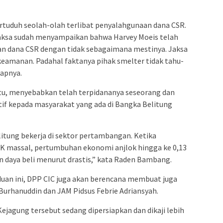
rtuduh seolah-olah terlibat penyalahgunaan dana CSR.
 jaksa sudah menyampaikan bahwa Harvey Moeis telah
 dana CSR dengan tidak sebagaimana mestinya. Jaksa
keamanan. Padahal faktanya pihak smelter tidak tahu-
kapnya.
itu, menyebabkan telah terpidananya seseorang dan
if kepada masyarakat yang ada di Bangka Belitung
itung bekerja di sektor pertambangan. Ketika
PHK massal, pertumbuhan ekonomi anjlok hingga ke 0,13
 daya beli menurut drastis,” kata Raden Bambang.
uan ini, DPP CIC juga akan berencana membuat juga
urhanuddin dan JAM Pidsus Febrie Adriansyah.
ejagung tersebut sedang dipersiapkan dan dikaji lebih