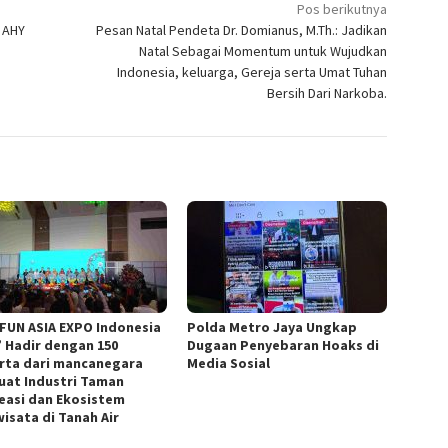
Pos berikutnya
, AHY
Pesan Natal Pendeta Dr. Domianus, M.Th.: Jadikan
Natal Sebagai Momentum untuk Wujudkan
Indonesia, keluarga, Gereja serta Umat Tuhan
Bersih Dari Narkoba.
 FUN ASIA EXPO Indonesia
Polda Metro Jaya Ungkap
” Hadir dengan 150
Dugaan Penyebaran Hoaks di
rta dari mancanegara
Media Sosial
uat Industri Taman
easi dan Ekosistem
wisata di Tanah Air