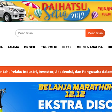
Pencarian
IA
AGAMA
PROFIL
TNI-POLRI
IPTEK
OPINI & ANALISA
HI
 Akademisi, dan Pengusaha dalam Mendukung Percepatan Hilirisas