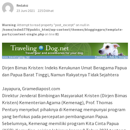
Redaksi
23 Juni 2021
225 Dilihat
Warning
: Attempt to read property "post_excerpt" on null in
/home/indm5779/public_html/wp-content/themes/bloggingpro/template-
parts/content-single.php
on line
81
Dirjen Bimas Kristen: Indeks Kerukunan Umat Beragama Papua
dan Papua Barat Tinggi, Namun Rakyatnya Tidak Sejahtera
Jayapura, Gramediapost.com
Direktur Jenderal Bimbingan Masyarakat Kristen (Dirjen Bimas
Kristen) Kementerian Agama (Kemenag), Prof. Thomas
Pentury menyebut pihaknya di Kemenag mempunyai program
yang berfokus pada percepatan pembangunan Papua.
Sebelumnya, Kemenag memiliki program Kita Cinta Papua