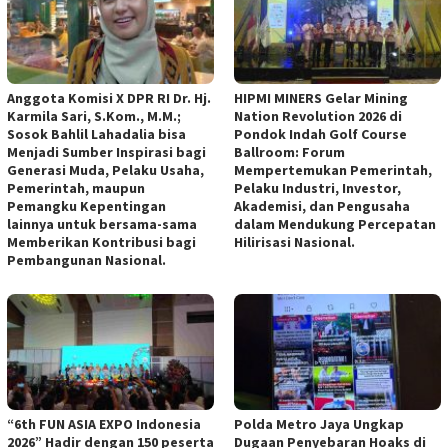
Anggota Komisi X DPR RI Dr. Hj.
HIPMI MINERS Gelar Mining
Karmila Sari, S.Kom., M.M.;
Nation Revolution 2026 di
Sosok Bahlil Lahadalia bisa
Pondok Indah Golf Course
Menjadi Sumber Inspirasi bagi
Ballroom: Forum
Generasi Muda, Pelaku Usaha,
Mempertemukan Pemerintah,
Pemerintah, maupun
Pelaku Industri, Investor,
Pemangku Kepentingan
Akademisi, dan Pengusaha
lainnya untuk bersama-sama
dalam Mendukung Percepatan
Memberikan Kontribusi bagi
Hilirisasi Nasional.
Pembangunan Nasional.
“6th FUN ASIA EXPO Indonesia
Polda Metro Jaya Ungkap
2026” Hadir dengan 150 peserta
Dugaan Penyebaran Hoaks di