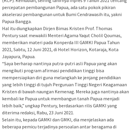
(KCP). Kemudian, seiring lahirnya Inpres 9 Tahun 2021 tentang
percepatan pembangunan Papua, ada satu pokok pikiran
akselerasi pembangunan untuk Bumi Cendrawasih itu, yakni
Papua Bangga.
Hal itu diungkapkan Dirjen Bimas Kristen Prof. Thomas
Pentury saat mewakili Menteri Agama Yaqut Cholil Qoumas,
memberikan materi pada Konperda III GAMKI Papua Tahun
2021, Sabtu, 12 Juni 2021, di Hotel Horizon, Kotaraja, Kota
Jayapura, Papua.
“Saya berharap nantinya putra-putri asli Papua yang akan
mengikuti program afirmasi pendidikan tinggi bisa
mempersiapkan diri guna melangkah ke jenjang pendidikan
yang lebih tinggi di tujuh Perguruan Tinggi Negeri Keagamaan
Kristen di bawah naungan Kemenag. Mereka juga nantinya akan
kembali ke Papua untuk membangun tanah Papua menjadi
lebih baik,” ungkap Pentury, berdasarkan rilis GAMKI yang
diterima redaksi, Rabu, 23 Juni 2021.
Selain itu, kepada GAMKI dan GMKI, dia menjelaskan ada
beberapa pemicu terjadinya persoalan antar beragama di