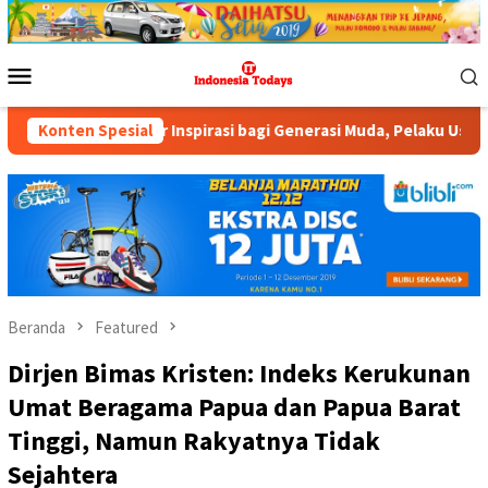
Loncat
ke
konten
Menu
Mobile
di Sumber Inspirasi bagi Generasi Muda, Pelaku Usaha, Pemerinta
Konten Spesial
Beranda
Featured
Dirjen Bimas Kristen: Indeks Kerukunan
Umat Beragama Papua dan Papua Barat
Tinggi, Namun Rakyatnya Tidak
Sejahtera