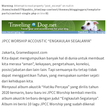
Warning
: Attempt to read property "post_excerpt" on null in
/home/indm5779/public_html/wp-content/themes/bloggingpro/template-
parts/content-single.php
on line
81
JPCC WORSHIP ACCOUSTIC “ENGKAULAH SEGALANYA”
Jakarta, Gramediapost.com
Kita dapat mengumpulkan banyak hal di dunia untuk membuat
kita merasa “aman”, kekayaan, pengetahuan, koneksi,
posisi/jabatan dan lain-lain. Tapi semuanya itu tetap tidak
dapat menggantikan Tuhan, yang merupakan sumber sejati
dari kehidupan kita.
Menyusul album akustik “Hatiku Percaya” yang dirilis tahun
2020 kemarin, baru-baru ini JPCC Worship kembali merilis
album akustik terbaru dengan judul “Engkaulah Segalanya”.
Album ini berisi 10 lagu JPCC Worship yang sudah dikenal