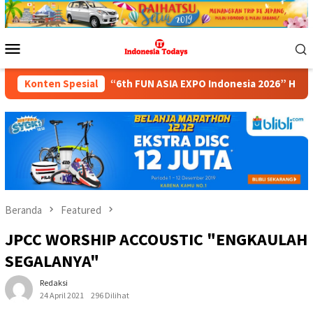
Loncat
ke
konten
Menu
Mobile
al.
Konten Spesial
“6th FUN ASIA EXPO Indonesia 2026” Hadir dengan 150
Beranda
Featured
JPCC WORSHIP ACCOUSTIC "ENGKAULAH
SEGALANYA"
Redaksi
24 April 2021
296 Dilihat