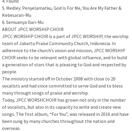
4. Found
5. Medley: Penyelamatku, God Is For Me, You Are My Father &
Kebesaran-Mu
6. Semuanya Dari-Mu
ABOUT JPCC WORSHIP CHOIR
JPCC WORSHIP CHOIR is a part of JPCC WORSHIP, the worship
team of Jakarta Praise Community Church, Indonesia. In
adherence to the church’s vision and mission, JPCC WORSHIP
CHOIR seeks to be relevant with global influence, and to build
a generation of stars that is pleasing to God and respected by
people.
The ministry started off in October 2008 with close to 20
vocalists and had since committed to serve God and to bless
many through songs of praise and worship.
Today, JPCC WORSHCHOIR has grown not only in the number
of vocalists, but also in its capacity to write and create new
songs. The first album, “For You”, was released in 2016 and have
been sung by many churches throughout the nation and
overseas.