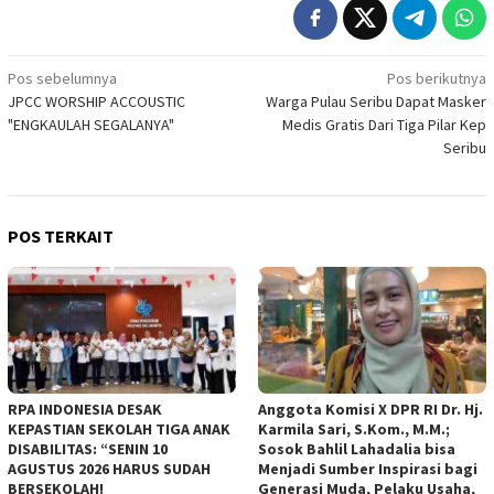
Navigasi
Pos sebelumnya
Pos berikutnya
JPCC WORSHIP ACCOUSTIC
Warga Pulau Seribu Dapat Masker
pos
"ENGKAULAH SEGALANYA"
Medis Gratis Dari Tiga Pilar Kep
Seribu
POS TERKAIT
RPA INDONESIA DESAK
Anggota Komisi X DPR RI Dr. Hj.
KEPASTIAN SEKOLAH TIGA ANAK
Karmila Sari, S.Kom., M.M.;
DISABILITAS: “SENIN 10
Sosok Bahlil Lahadalia bisa
AGUSTUS 2026 HARUS SUDAH
Menjadi Sumber Inspirasi bagi
BERSEKOLAH!
Generasi Muda, Pelaku Usaha,