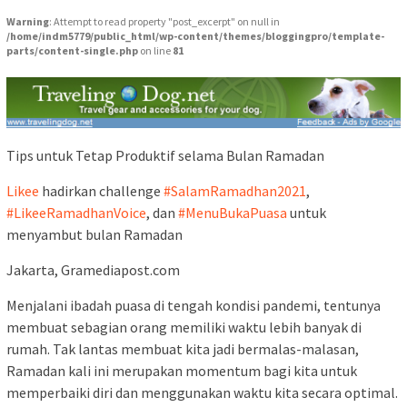
Warning
: Attempt to read property "post_excerpt" on null in
/home/indm5779/public_html/wp-content/themes/bloggingpro/template-
parts/content-single.php
on line
81
Tips untuk Tetap Produktif selama Bulan Ramadan
Likee
hadirkan challenge
#SalamRamadhan2021
,
#LikeeRamadhanVoice
, dan
#MenuBukaPuasa
untuk
menyambut bulan Ramadan
Jakarta, Gramediapost.com
Menjalani ibadah puasa di tengah kondisi pandemi, tentunya
membuat sebagian orang memiliki waktu lebih banyak di
rumah. Tak lantas membuat kita jadi bermalas-malasan,
Ramadan kali ini merupakan momentum bagi kita untuk
memperbaiki diri dan menggunakan waktu kita secara optimal.