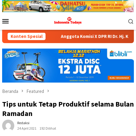
Loncat
ke
konten
Menu
Mobile
Anggota Komisi X DPR RI Dr. Hj. Karmila Sari, S.Kom., M.M
Konten Spesial
Beranda
Featured
Tips untuk Tetap Produktif selama Bulan
Ramadan
Redaksi
24 April 2021
192 Dilihat