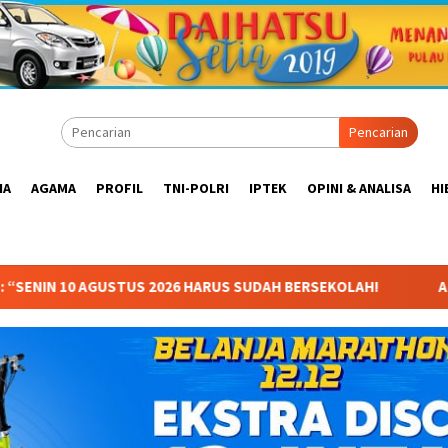
Pencarian
IA
AGAMA
PROFIL
TNI-POLRI
IPTEK
OPINI & ANALISA
HI
AH BERSEKOLAH!
Anggota Komisi X DPR RI Dr. Hj. Karmila