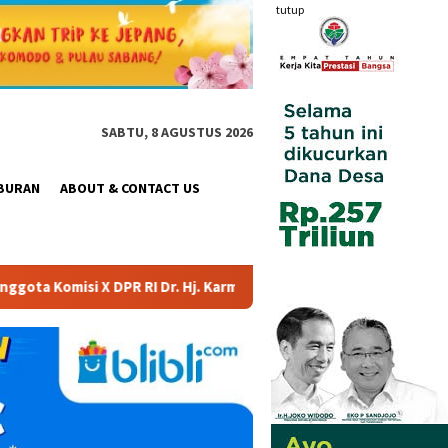
tutup
SABTU, 8 AGUSTUS 2026
BURAN
ABOUT & CONTACT US
 Sari, S.Kom., M.M.; Sosok Bahlil Lahadalia bisa Menjadi Sumbe