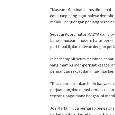
‎“Museum Marsinah harus dimaknai se
dan ruang pengingat bahwa demokrasi
melalui perjuangan panjang serta p
‎Sebagai Koordinator MADYA dan pra
bahwa museum modern harus berkemb
partisipatif, dan relevan dengan p
‎Ia berharap Museum Marsinah dapat me
yang mampu memperkuat kesadaran 
perjuangan rakyat dan nilai-nilai ke
‎“Kita membutuhkan lebih banyak mu
perjuangan, dan narasi kemanusiaan.
tentang bagaimana bangsa ini memb
‎Joe Marbun juga berharap pengelola
berkelanjutan, dan adaptif terhada