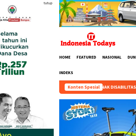
Loncat
tutup
ke
konten
HOME
FEATURED
NASIONAL
DUN
INDEKS
H TIGA ANAK DISABILITAS: “SENIN 10 AGUSTUS 2026 HARUS SUD
Konten Spesial