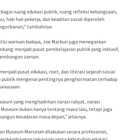
bagai ruang edukasi publik, ruang refleksi kebangsaan,
, hak-hak pekerja, dan keadilan sosial diperoleh
engorbanan,” tambahnya.
ktisi warisan budaya, Joe Marbun juga menegaskan
ang menjadi pusat pembelajaran publik yang inklusif,
erkembangan zaman.
njadi pusat edukasi, riset, dan literasi sejarah sosial
publik mengenai pentingnya penghormatan terhadap
manusiaan.
seum yang menghadirkan narasi rakyat, narasi
 Museum bukan hanya tentang masa lalu, tetapi juga
angun kesadaran masa depan,” jelasnya.
an Museum Marsinah dilakukan secara profesional,
p perkembangan teknologi serta kebutuhan edukasi