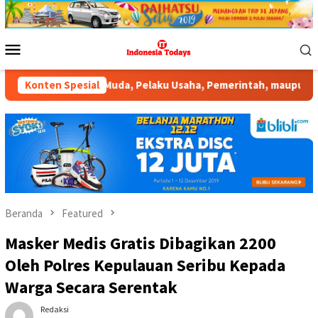
Loncat
ke
konten
Menu
Mobile
Generasi Muda, Pelaku Usaha, Pemerintah, maupun Pemangku Kepen
Konten Spesial
Beranda
Featured
Masker Medis Gratis Dibagikan 2200
Oleh Polres Kepulauan Seribu Kepada
Warga Secara Serentak
Redaksi