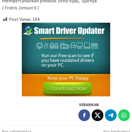
mempertahankan predikat zona hijau,” ujarnya.
( Fridris Jimson S )
Post Views:
194
SEBARKAN
Pos sebelumnya
Pos berikutnya