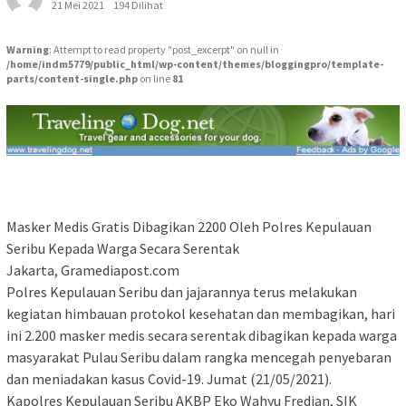
21 Mei 2021
194 Dilihat
Warning
: Attempt to read property "post_excerpt" on null in
/home/indm5779/public_html/wp-content/themes/bloggingpro/template-
parts/content-single.php
on line
81
Masker Medis Gratis Dibagikan 2200 Oleh Polres Kepulauan
Seribu Kepada Warga Secara Serentak
Jakarta, Gramediapost.com
Polres Kepulauan Seribu dan jajarannya terus melakukan
kegiatan himbauan protokol kesehatan dan membagikan, hari
ini 2.200 masker medis secara serentak dibagikan kepada warga
masyarakat Pulau Seribu dalam rangka mencegah penyebaran
dan meniadakan kasus Covid-19. Jumat (21/05/2021).
Kapolres Kepulauan Seribu AKBP Eko Wahyu Fredian, SIK