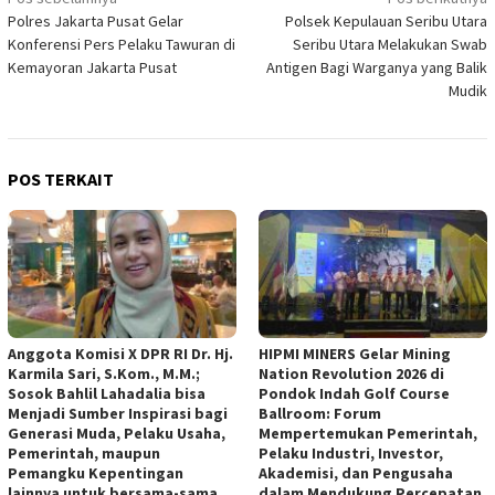
Navigasi
Polres Jakarta Pusat Gelar
Polsek Kepulauan Seribu Utara
pos
Konferensi Pers Pelaku Tawuran di
Seribu Utara Melakukan Swab
Kemayoran Jakarta Pusat
Antigen Bagi Warganya yang Balik
Mudik
POS TERKAIT
Anggota Komisi X DPR RI Dr. Hj.
HIPMI MINERS Gelar Mining
Karmila Sari, S.Kom., M.M.;
Nation Revolution 2026 di
Sosok Bahlil Lahadalia bisa
Pondok Indah Golf Course
Menjadi Sumber Inspirasi bagi
Ballroom: Forum
Generasi Muda, Pelaku Usaha,
Mempertemukan Pemerintah,
Pemerintah, maupun
Pelaku Industri, Investor,
Pemangku Kepentingan
Akademisi, dan Pengusaha
lainnya untuk bersama-sama
dalam Mendukung Percepatan