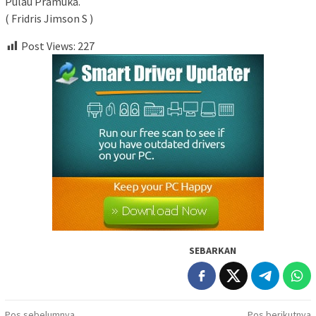
Pulau Pramuka.
( Fridris Jimson S )
Post Views:
227
SEBARKAN
Pos sebelumnya
Pos berikutnya