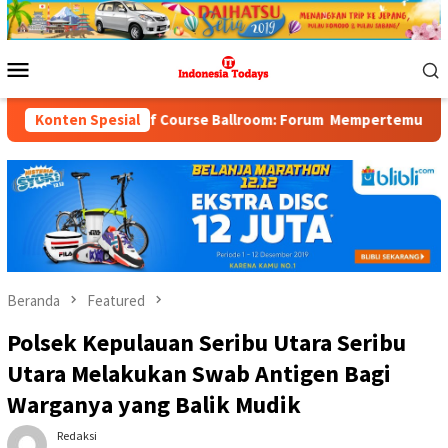
Loncat
ke
konten
Menu
Mobile
dah Golf Course Ballroom: Forum Mempertemukan Pemerintah, Pel
Konten Spesial
Beranda
Featured
Polsek Kepulauan Seribu Utara Seribu
Utara Melakukan Swab Antigen Bagi
Warganya yang Balik Mudik
Redaksi