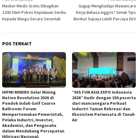
Navigasi
Masker Medis Gratis Dibagikan
Gugup Menghadapi Wawancara
pos
2200 Oleh Polres Kepulauan Seribu
Kerja Bahasa Inggris? Simak Tips
Kepada Warga Secara Serentak
Berikut Supaya Lebih Percaya Diri!
POS TERKAIT
HIPMI MINERS Gelar Mining
“6th FUN ASIA EXPO Indonesia
Nation Revolution 2026 di
2026” Hadir dengan 150 peserta
Pondok Indah Golf Course
dari mancanegara Perkuat
Ballroom: Forum
Industri Taman Rekreasi dan
Mempertemukan Pemerintah,
Ekosistem Pariwisata di Tanah
Pelaku Industri, Investor,
Air
Akademisi, dan Pengusaha
dalam Mendukung Percepatan
Hilirisasi Nasional.