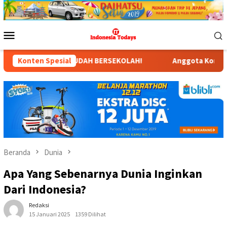
Loncat
ke
konten
Menu
Mobile
AH BERSEKOLAH!
Konten Spesial
Anggota Komisi X DPR RI Dr. Hj. Karmila
Beranda
Dunia
Apa Yang Sebenarnya Dunia Inginkan
Dari Indonesia?
Redaksi
15 Januari 2025
1359 Dilihat